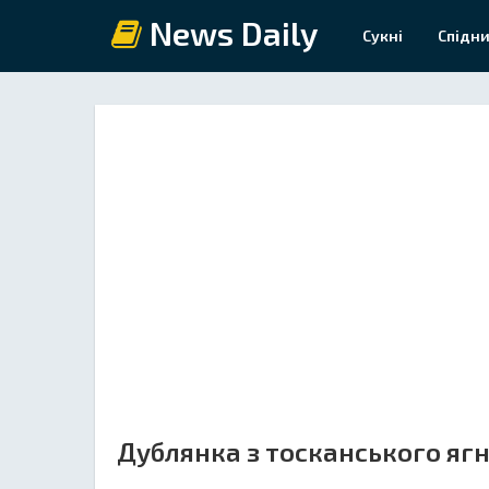
News Daily
Сукні
Спідни
Дублянка з тосканського яг