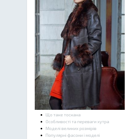
Що таке тоскана
Особливості та переваги хутра
Моделі великих розмірів
Популярні фасони і моделі