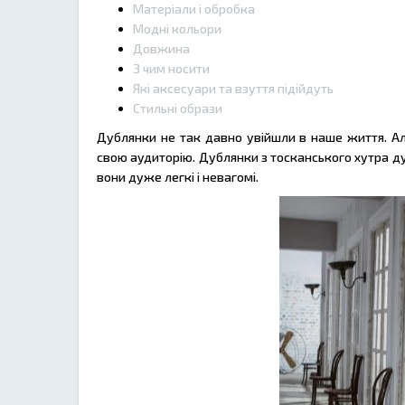
Матеріали і обробка
Модні кольори
Довжина
З чим носити
Які аксесуари та взуття підійдуть
Стильні образи
Дублянки не так давно увійшли в наше життя. А
свою аудиторію. Дублянки з тосканського хутра ду
вони дуже легкі і невагомі.