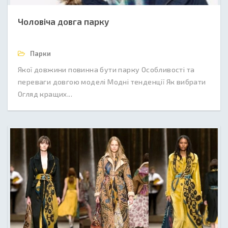
Чоловіча довга парку
Парки
Якої довжини повинна бути парку Особливості та
переваги довгою моделі Модні тенденції Як вибрати
Огляд кращих...