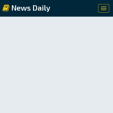
News Daily
Toggl
navig