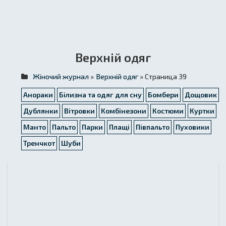
Верхній одяг
Жіночий журнал
»
Верхній одяг
» Страница 39
Анораки
Білизна та одяг для сну
Бомбери
Дощовик
Дублянки
Вітровки
Комбінезони
Костюми
Куртки
Манто
Пальто
Парки
Плащі
Півпальто
Пуховики
Тренчкот
Шуби