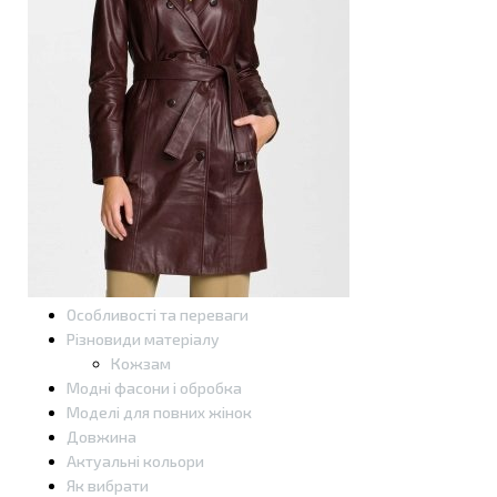
Особливості та переваги
Різновиди матеріалу
Кожзам
Модні фасони і обробка
Моделі для повних жінок
Довжина
Актуальні кольори
Як вибрати