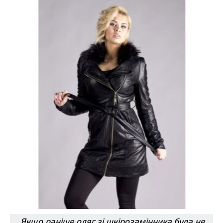
Якщо раніше одяг зі шкірозамінника була не