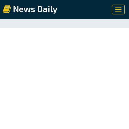
News Daily
Toggl
navig