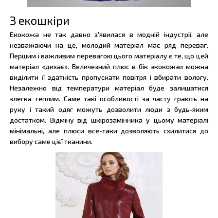
З екошкіри
Екокожа не так давно з'явилася в модній індустрії, але
незважаючи на це, молодий матеріал має ряд переваг.
Першим і важливим перевагою цього матеріалу є те, що цей
матеріал «дихає». Величезний плюс в бік экокожэи можна
виділити її здатність пропускати повітря і вбирати вологу.
Незалежно від температури матеріал буде залишатися
злегка теплим. Саме такі особливості за часту грають на
руку і такий одяг можуть дозволити люди з будь-яким
достатком. Відміну від шкірозамінника у цьому матеріалі
мінімальні, але плюси все-таки дозволяють схилитися до
вибору саме цієї тканини.