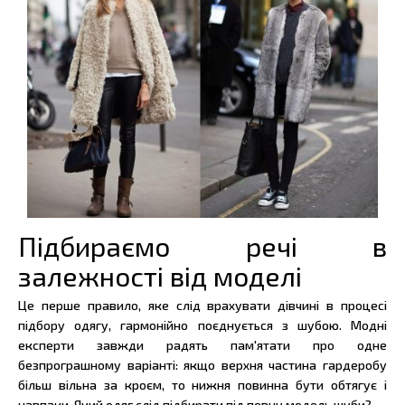
Підбираємо речі в
залежності від моделі
Це перше правило, яке слід врахувати дівчині в процесі
підбору одягу, гармонійно поєднується з шубою. Модні
експерти завжди радять пам'ятати про одне
безпрограшному варіанті: якщо верхня частина гардеробу
більш вільна за кроєм, то нижня повинна бути обтягує і
навпаки. Який одяг слід підбирати під певну модель шуби?