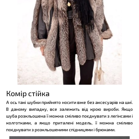
Комір стійка
А ось такі шубки прийнято носити вже без аксесуарів на шиї.
В даному випадку, все залежить від крою вироби. Якщо
шуба розкльошена її можна сміливо поєднувати з легінсами і
колготками, а якщо приталені модель, її можна сміливо
поєднувати з розкльошеними спідницями і брюками.