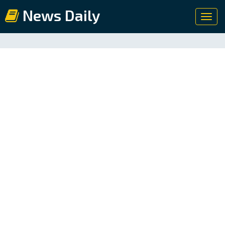
News Daily
Toggl
navig