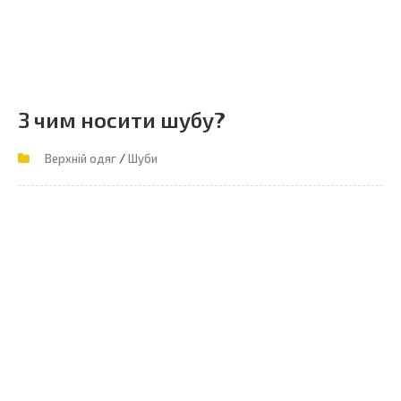
З чим носити шубу?
/
Верхній одяг
Шуби