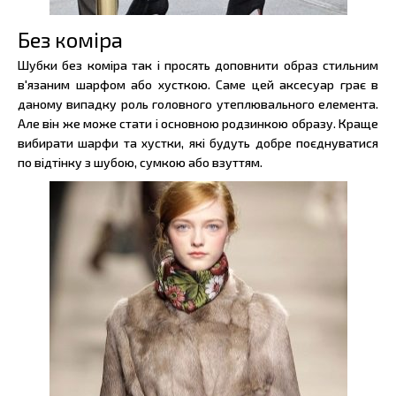
Без коміра
Шубки без коміра так і просять доповнити образ стильним
в'язаним шарфом або хусткою. Саме цей аксесуар грає в
даному випадку роль головного утеплювального елемента.
Але він же може стати і основною родзинкою образу. Краще
вибирати шарфи та хустки, які будуть добре поєднуватися
по відтінку з шубою, сумкою або взуттям.