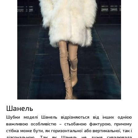
Шанель
Шубки моделі Шанель відрізняються від інших однією
важливою особливістю – стьобаною фактурою, причому
стібка може бути, як горизонтальної або вертикальної, так і
діагональною. Так як Шанель не дуже схвалювала