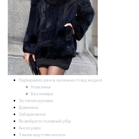
Підбираємо речі в залежності від моделі
Класична
Без коміра
За типом рукава
Довжина
Забарвлення
Як вибрати головний убір
Аксесуари
З якою взуттям носити