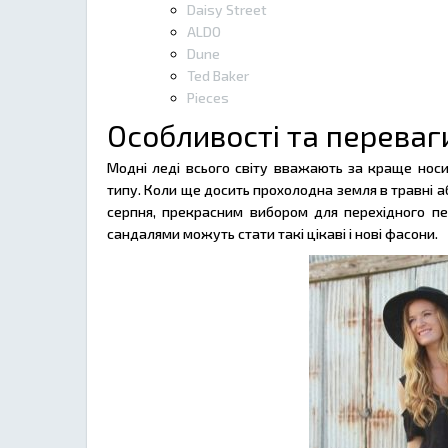
Daisy Street
ALDO
Dune
Ted Baker
Pieces
Особливості та переваг
Модні леді всього світу вважають за краще носит
типу. Коли ще досить прохолодна земля в травні а
серпня, прекрасним вибором для перехідного пе
сандалями можуть стати такі цікаві і нові фасони.