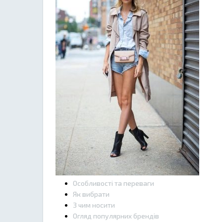
Особливості та переваги
Як вибрати
З чим носити
Огляд популярних брендів