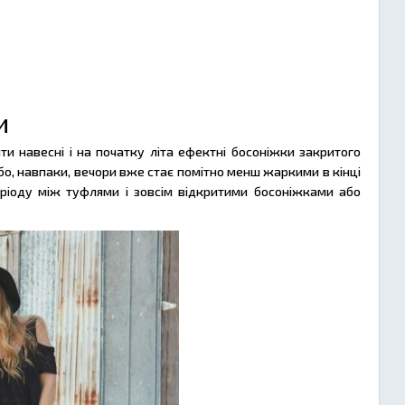
и
и навесні і на початку літа ефектні босоніжки закритого
бо, навпаки, вечори вже стає помітно менш жаркими в кінці
ріоду між туфлями і зовсім відкритими босоніжками або