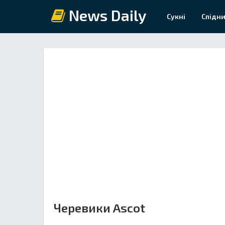
News Daily
Сукні
Спідни
Черевики Ascot