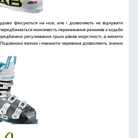
удово фіксуються на нозі, але і дозволяють не відчувати
 передбачається можливість перемикання режимів з ходьби
передбачено регулювання трьох рівнів жорсткості, а змінити
 Подовжені язичок і манжети черевика дозволяють значно