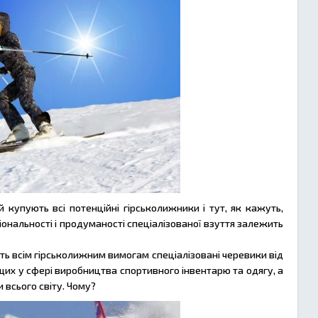
купують всі потенційні гірськолижники і тут, як кажуть,
ональності і продуманості спеціалізованої взуття залежить
ють всім гірськолижним вимогам спеціалізовані черевики від
щих у сфері виробництва спортивного інвентарю та одягу, а
 всього світу. Чому?