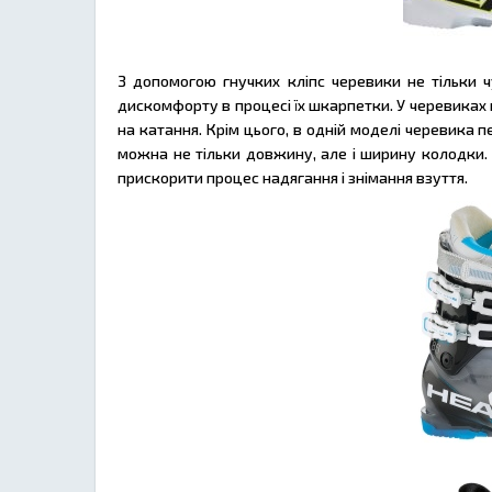
З допомогою гнучких кліпс черевики не тільки ч
дискомфорту в процесі їх шкарпетки. У черевиках
на катання. Крім цього, в одній моделі черевика 
можна не тільки довжину, але і ширину колодки.
прискорити процес надягання і знімання взуття.