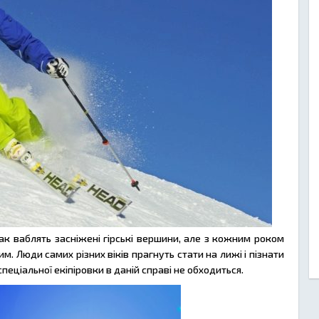
ак ваблять засніжені гірські вершини, але з кожним роком
. Люди самих різних віків прагнуть стати на лижі і пізнати
пеціальної екіпіровки в даній справі не обходиться.