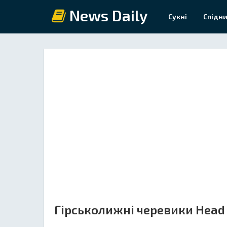
News Daily
Сукні
Спідни
Гірськолижні черевики Head