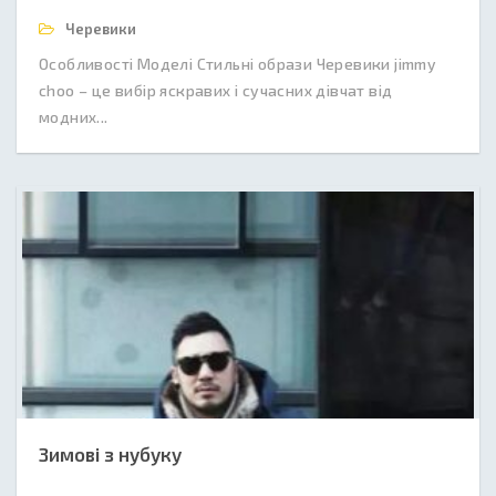
Черевики
Особливості Моделі Стильні образи Черевики jimmy
choo – це вибір яскравих і сучасних дівчат від
модних...
Зимові з нубуку