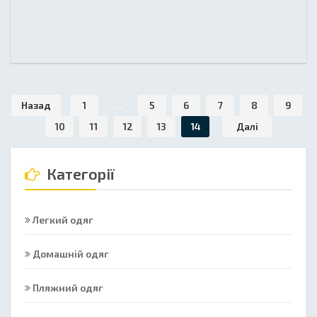
Назад
1
...
5
6
7
8
9
10
11
12
13
14
Далі
Категорії
Легкий одяг
Домашній одяг
Пляжний одяг