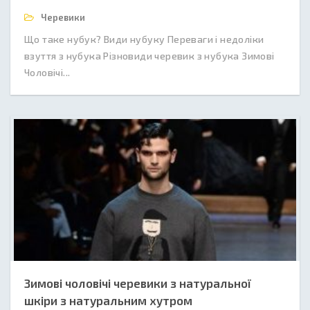
Черевики
Що таке нубук? Види нубуку Переваги і недоліки
взуття з нубука Різновиди черевик з нубука Зимові
Чоловічі...
Зимові чоловічі черевики з натуральної
шкіри з натуральним хутром