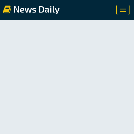
News Daily
Toggl
navig