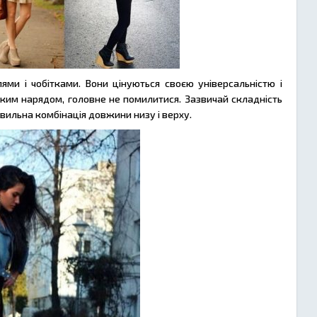
ями і чобітками. Вони цінуються своєю універсальністю і
яким нарядом, головне не помилитися. Зазвичай складність
вильна комбінація довжини низу і верху.