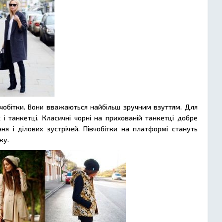
вчобітки. Вони вважаються найбільш зручним взуттям. Для
 і танкетці. Класичні чорні на прихованій танкетці добре
я і ділових зустрічей. Півчобітки на платформі стануть
ку.