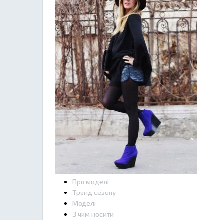
Про моделі
Тренд сезону
Моделі
З чим носити