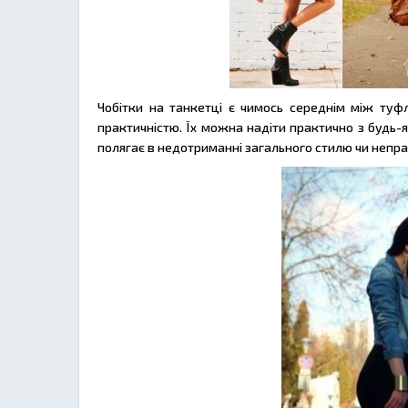
Чобітки на танкетці є чимось середнім між туфл
практичністю. Їх можна надіти практично з будь-
полягає в недотриманні загального стилю чи непра