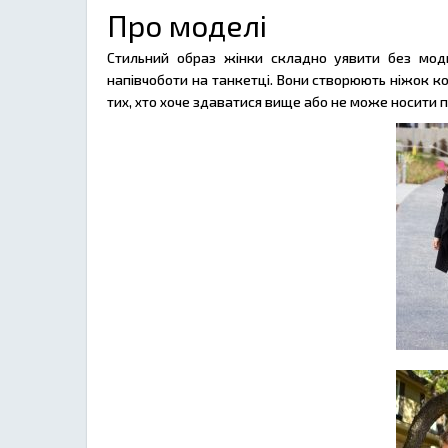
Про моделі
Стильний образ жінки складно уявити без модн
напівчоботи на танкетці. Вони створюють ніжок ко
тих, хто хоче здаватися вище або не може носити п