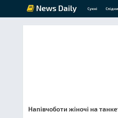
News Daily
Сукні
Спідни
Напівчоботи жіночі на танке