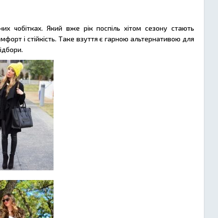
их чобітках. Який вже рік поспіль хітом сезону стають
мфорт і стійкість. Таке взуття є гарною альтернативою для
ідбори.