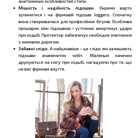
анатомічних особливостей стопи.
Міцність і надійність підошви.
Окремо варто
зупинитися і на фірмовій підошві Joggers. Спочатку
вона створювалася для професійних бігунів. Особлива
прошарок між підошвою і устілкою амортизує удари
при ходьбі. Протектор забезпечує необхідне зчеплення
з зимовою дорогою.
Забавні сліди.
А найцікавіше – це сліди, які залишають
підошви знаменитих чобіт. Маленькі качечки
друкуються на снігу при ходьбі, нагадуючи про те, що
на вас фірмове взуття.