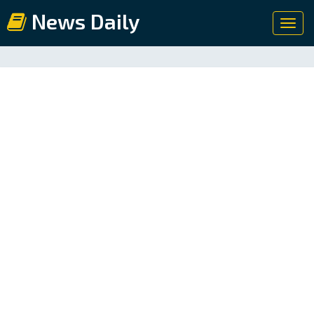
News Daily
Toggl
navig