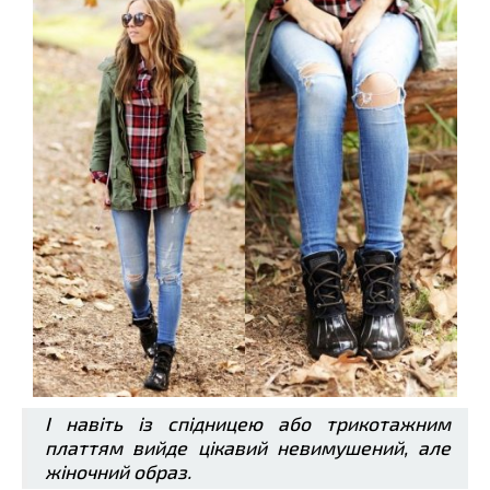
І навіть із спідницею або трикотажним
платтям вийде цікавий невимушений, але
жіночний образ.