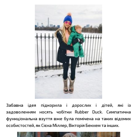
Забавна ідея підкорила і дорослих і дітей, які із
задоволенням носять чобітки Rubber Duck. Симпатична
функціональна взуття вже була помічена на таких відомих
особистостей, як Сієна Міллер, Вікторія Бекхем та інших.