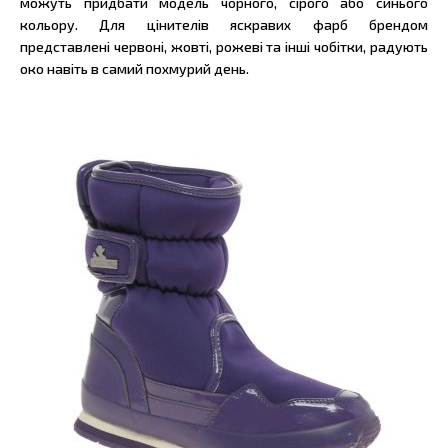
можуть придбати модель чорного, сірого або синього
кольору. Для цінителів яскравих фарб брендом
представлені червоні, жовті, рожеві та інші чобітки, радують
око навіть в самий похмурий день.