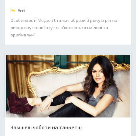
Уггі
Особливості Моделі Стильні образи З року в рік на
ринку взуттєвої взуття з'являються сміливі та
оригінальні...
Замшеві чоботи на танкетці