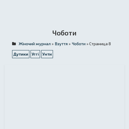
Чоботи
Жіночий журнал
»
Взуття
»
Чоботи
» Страница 8
Дутики
Уггі
Унти