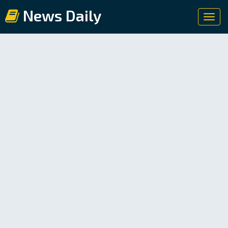
News Daily
Toggl
navig