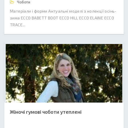
Чоботи
Матеріали і форми Актуальні моделі з колекції осінь-
зима ECCO BABETT BOOT ECCO HILL ECCO ELAINE ECCO
TRACE...
Жіночі гумові чоботи утеплені