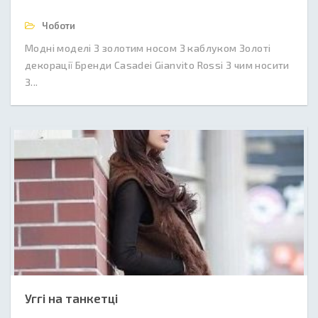
Чоботи
Модні моделі З золотим носом З каблуком Золоті
декорації Бренди Сasadei Gianvito Rossi З чим носити
З...
Уггі на танкетці