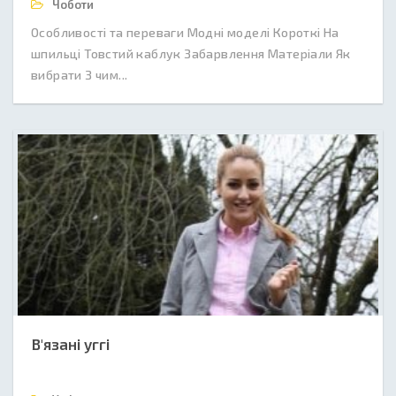
Чоботи
Особливості та переваги Модні моделі Короткі На
шпильці Товстий каблук Забарвлення Матеріали Як
вибрати З чим...
В'язані уггі