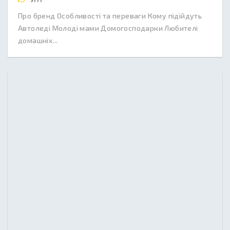
Про бренд Особливості та переваги Кому підійдуть
Автоледі Молоді мами Домогосподарки Любителі
домашніх...