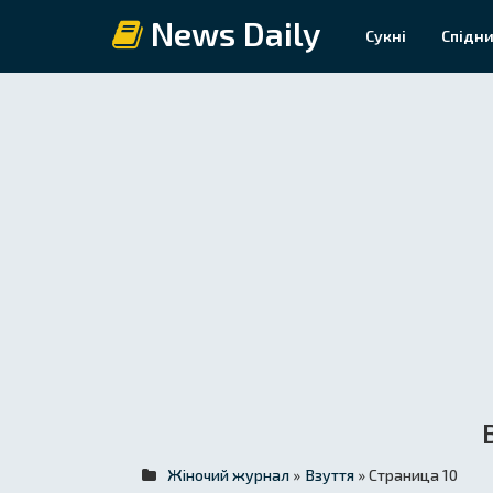
News Daily
Сукні
Спідни
Жіночий журнал
»
Взуття
» Страница 10