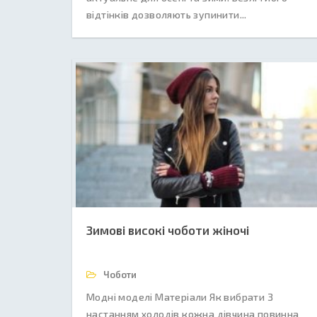
відтінків дозволяють зупинити...
Зимові високі чоботи жіночі
Чоботи
Модні моделі Матеріали Як вибрати З
настанням холодів кожна дівчина повинна