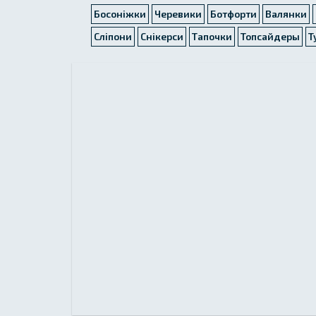
Босоніжки
Черевики
Ботфорти
Валянки
Сліпони
Снікерси
Тапочки
Топсайдеры
Т