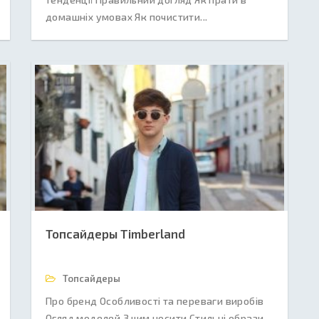
домашніх умовах Як почистити...
Топсайдеры Timberland
Топсайдеры
Про бренд Особливості та переваги виробів
Огляд моделей З чим носити Стильні образи