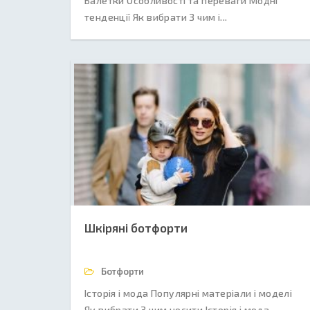
Балетки Особливості та переваги Модні
тенденції Як вибрати З чим і...
Шкіряні ботфорти
Ботфорти
Історія і мода Популярні матеріали і моделі
Як вибрати З чим носити Історія і мода