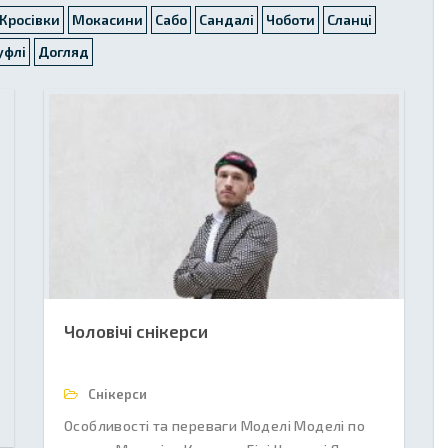
Кросівки
Мокасини
Сабо
Сандалі
Чоботи
Сланці
уфлі
Догляд
Чоловічі снікерси
Снікерси
Особливості та переваги Моделі Моделі по