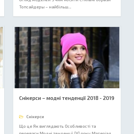
Топсайдеры – найбільш...
Снікерси – модні тенденції 2018 - 2019
Снікерси
Що це Як виглядають Особливості та
переваги Модні тенденції [Y] року Матеріал