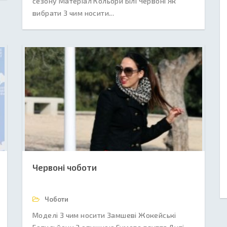
сезону Матеріал Кольори Білі Червоні Як
вибрати З чим носити...
Червоні чоботи
Чоботи
Моделі З чим носити Замшеві Жокейські