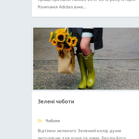
Компанія Adidas вже...
Зелені чоботи
Чоботи
Відтінки зеленого Зелений колір дуже
актуальне для осені та зими. Безліч його