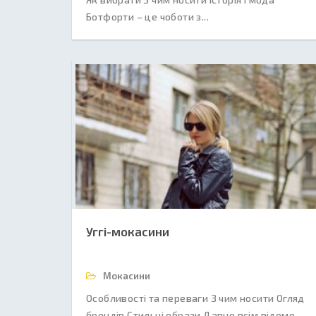
Ботфорти – це чоботи з...
Уггі-мокасини
Мокасини
Особливості та переваги З чим носити Огляд
брендів Стильні образи Давно всім відомо,