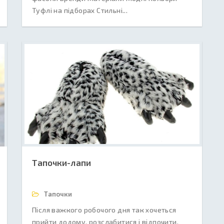
Туфлі на підборах Стильні...
Тапочки-лапи
Тапочки
Після важкого робочого дня так хочеться
прийти додому, розслабитися і відпочити.