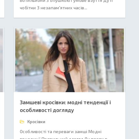
Ботильйони З опушкою Гумове взуття Дуті
чобітки З незапам'ятних часів...
Замшеві кросівки: модні тенденції і
особливості догляду
Кросівки
Особливості та переваги замші Модні
тенденції Правильний догляд Як прати в