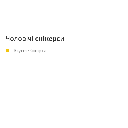
Чоловічі снікерси
/
Взуття
Снікерси