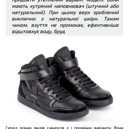
мають хутряний наповнювач (штучний або
натуральний). При цьому верх зроблений
виключно з натуральної шкіри. Таким
чином, взуття не промокає, ефективніше
відштовхує воду, бруд.
Серед різних видів снікерсів є і проміжні варіанти. Вони