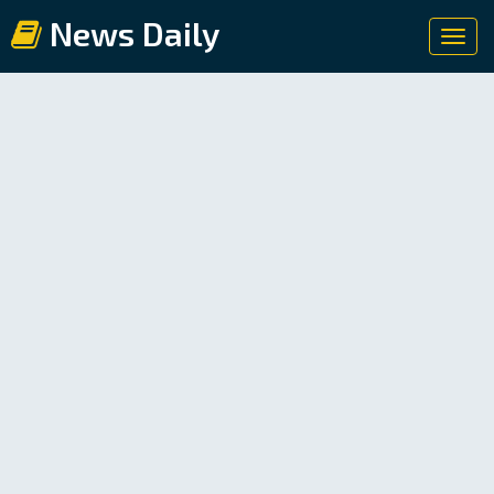
News Daily
Toggl
navig