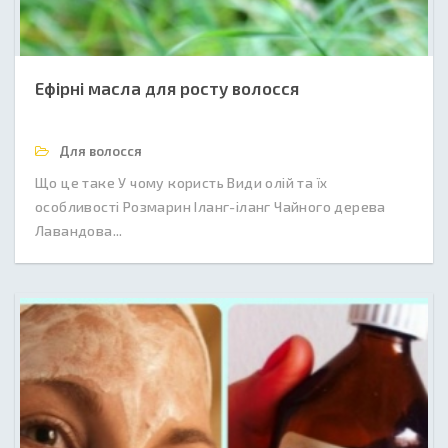
Ефірні масла для росту волосся
Для волосся
Що це таке У чому користь Види олій та їх
особливості Розмарин Іланг-іланг Чайного дерева
Лавандова...