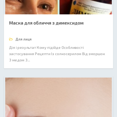
Маска для обличчя з димексидом
Для лиця
Дія і результат Кому підійде Особливості
застосування Рецепти Із солкосерилом Від зморшок
З медом З...