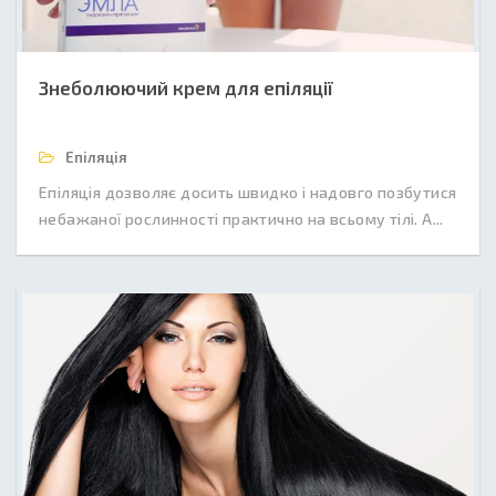
Знеболюючий крем для епіляції
Епіляція
Епіляція дозволяє досить швидко і надовго позбутися
небажаної рослинності практично на всьому тілі. А...