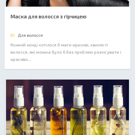
Маска для волосся з гірчицею
Для волосся
Кожній жінці хотілося б мати красиві, хвилясті
волосся, які можна було б без проблем розчісувати і
красиво...