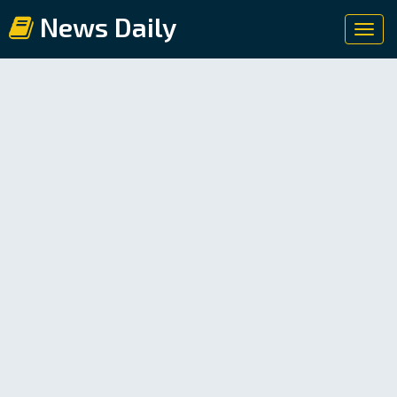
News Daily
Toggl
navig