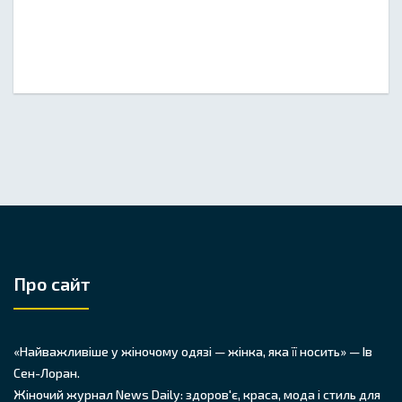
Про сайт
«Найважливіше у жіночому одязі — жінка, яка її носить» — Ів
Сен-Лоран.
Жіночий журнал News Daily: здоров'є, краса, мода і стиль для