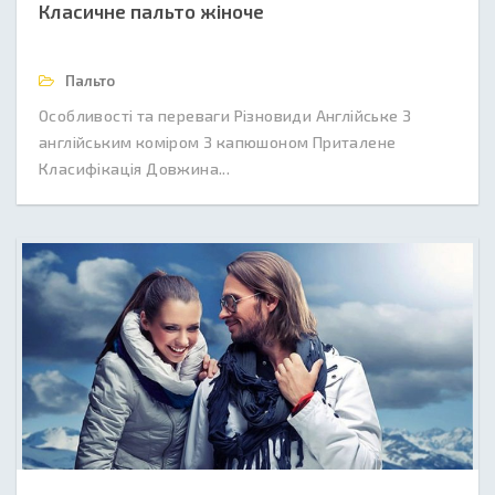
Класичне пальто жіноче
Пальто
Особливості та переваги Різновиди Англійське З
англійським коміром З капюшоном Приталене
Класифікація Довжина...