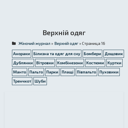
Верхній одяг
Жіночий журнал
»
Верхній одяг
» Страница 16
Анораки
Білизна та одяг для сну
Бомбери
Дощовик
Дублянки
Вітровки
Комбінезони
Костюми
Куртки
Манто
Пальто
Парки
Плащі
Півпальто
Пуховики
Тренчкот
Шуби