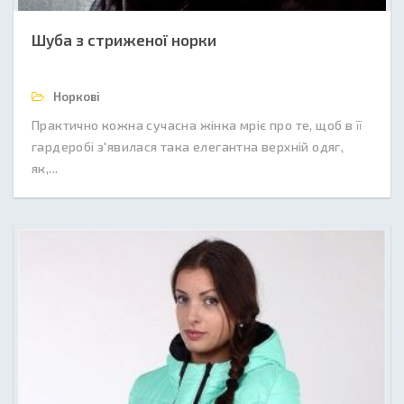
Шуба з стриженої норки
Норкові
Практично кожна сучасна жінка мріє про те, щоб в її
гардеробі з'явилася така елегантна верхній одяг,
як,...