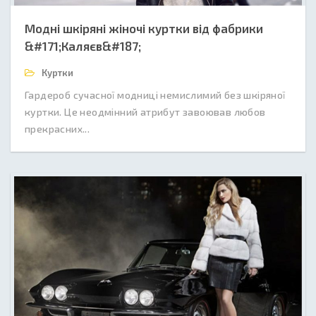
Модні шкіряні жіночі куртки від фабрики
&#171;Каляєв&#187;
Куртки
Гардероб сучасної модниці немислимий без шкіряної
куртки. Це неодмінний атрибут завоював любов
прекрасних...