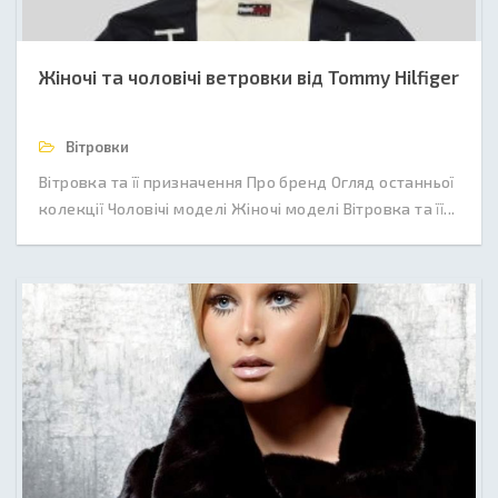
Жіночі та чоловічі ветровки від Tommy Hilfiger
Вітровки
Вітровка та її призначення Про бренд Огляд останньої
колекції Чоловічі моделі Жіночі моделі Вітровка та її...