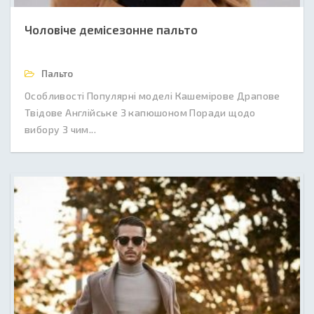
Чоловіче демісезонне пальто
Пальто
Особливості Популярні моделі Кашемірове Драпове
Твідове Англійське З капюшоном Поради щодо
вибору З чим...