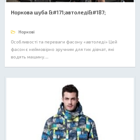
Норкова шуба &#171;автоледі&#187;
Норкові
Особливості та переваги фасону «автоледі» Цей
фасон є неймовірно зручним для тих дівчат, які
водять машину....