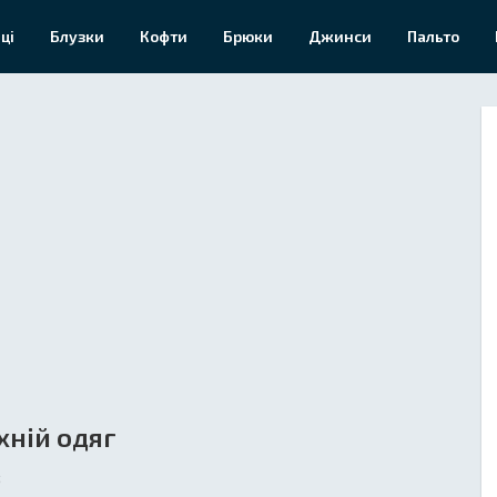
ці
Блузки
Кофти
Брюки
Джинси
Пальто
хній одяг
8