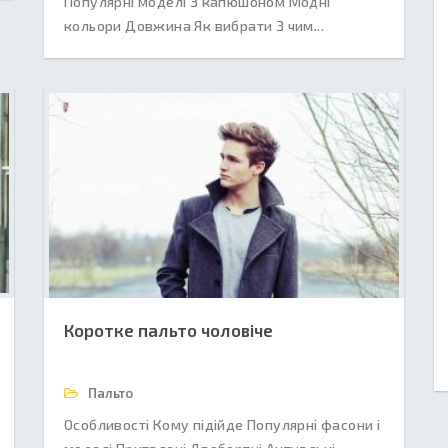
Популярні моделі З капюшоном Модні
кольори Довжина Як вибрати З чим...
Коротке пальто чоловіче
Пальто
Особливості Кому підійде Популярні фасони і