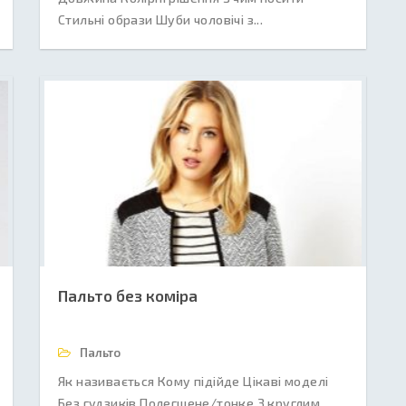
Стильні образи Шуби чоловічі з...
Пальто без коміра
Пальто
Як називається Кому підійде Цікаві моделі
Без гудзиків Полегшене/тонке З круглим