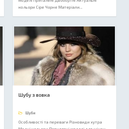
моделі Приталені Двобортні Актуальні
кольори Сіре Чорне Матеріали...
Шубу з вовка
Шуби
Особливості та переваги Різновиди хутра
Модні кольори Популярні моделі для жінок