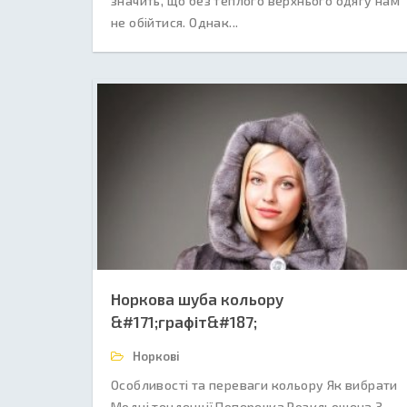
значить, що без теплого верхнього одягу нам
не обійтися. Однак...
Норкова шуба кольору
&#171;графіт&#187;
Норкові
Особливості та переваги кольору Як вибрати
Модні тенденції Поперечка Розкльошена З