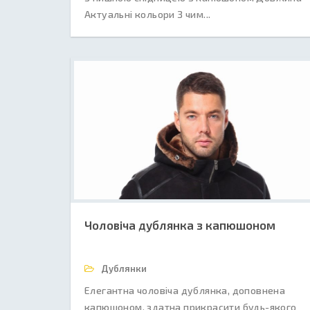
Актуальні кольори З чим...
Чоловіча дублянка з капюшоном
Дублянки
Елегантна чоловіча дублянка, доповнена
капюшоном, здатна прикрасити будь-якого