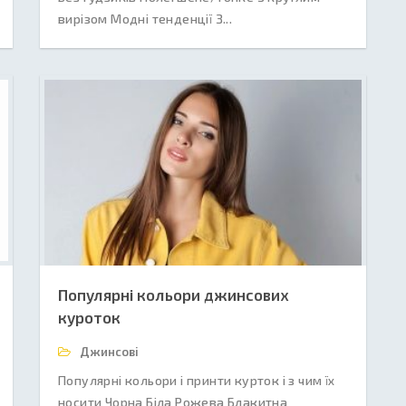
вирізом Модні тенденції З...
Популярні кольори джинсових
куроток
Джинсові
Популярні кольори і принти курток і з чим їх
носити Чорна Біла Рожева Блакитна