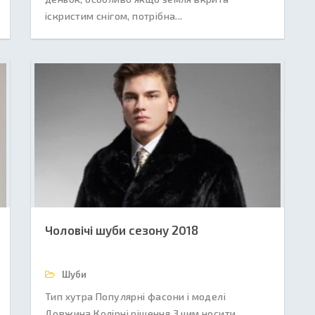
іскристим снігом, потрібна...
Чоловічі шуби сезону 2018
Шуби
Тип хутра Популярні фасони і моделі
Довжина Колірні рішення З чим носити