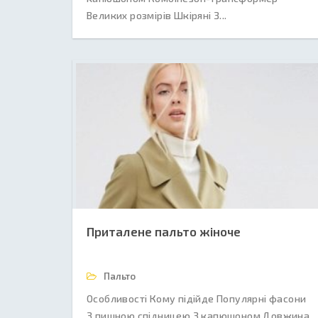
Великих розмірів Шкіряні З...
Приталене пальто жіноче
Пальто
Особливості Кому підійде Популярні фасони
З пишною спідницею З капюшоном Довжина