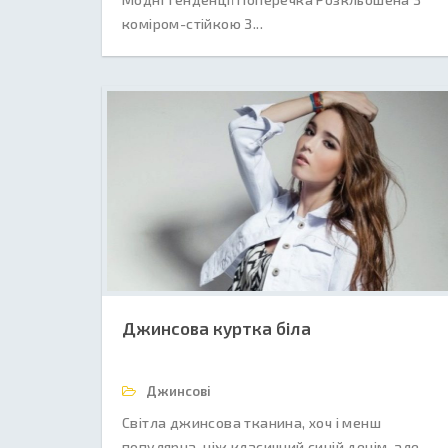
коміром-стійкою З...
Джинсова куртка біла
Джинсові
Світла джинсова тканина, хоч і менш
популярна, ніж класичний синій денім, але,