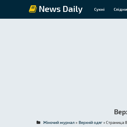
News Daily
Сукні
Спідни
Вер
Жіночий журнал
»
Верхній одяг
» Страница 