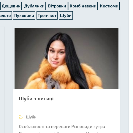
Дощовик
Дублянки
Вітровки
Комбінезони
Костюми
альто
Пуховики
Тренчкот
Шуби
Шуби з лисиці
Шуби
Особливості та переваги Різновиди хутра