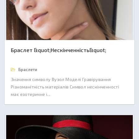
Браслет &quot;Нескінченність&quot;
Браслети
Значення символу Вузол Моделі Гравірування
Різноманітність матеріалів Символ нескінченності
має езотеричне і...