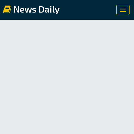
News Daily
Toggl
navig