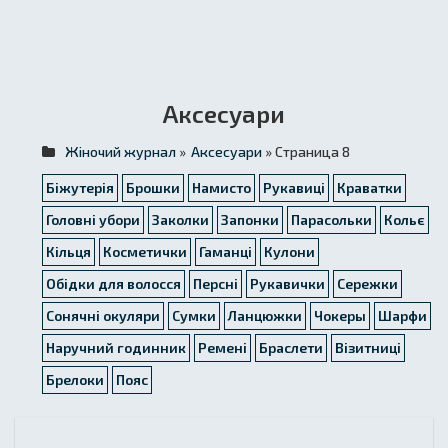
Аксесуари
Жіночий журнал
»
Аксесуари
» Страница 8
Біжутерія
Брошки
Намисто
Рукавиці
Краватки
Головні убори
Заколки
Запонки
Парасольки
Кольє
Кільця
Косметички
Гаманці
Кулони
Обідки для волосся
Персні
Рукавички
Сережки
Сонячні окуляри
Сумки
Ланцюжки
Чокеры
Шарфи
Наручний годинник
Ремені
Браслети
Візитниці
Брелоки
Пояс