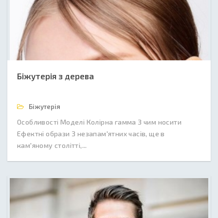
Біжутерія з дерева
Біжутерія
Особливості Моделі Колірна гамма З чим носити
Ефектні образи З незапам'ятних часів, ще в
кам'яному столітті,...