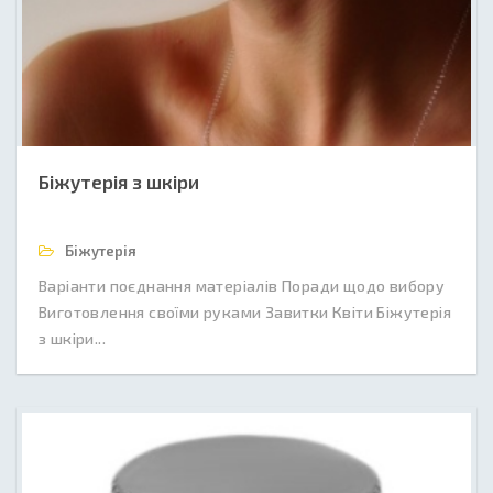
Біжутерія з шкіри
Біжутерія
Варіанти поєднання матеріалів Поради щодо вибору
Виготовлення своїми руками Завитки Квіти Біжутерія
з шкіри...