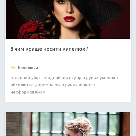
З чим краще носити капелюх?
Капелюхи
Головний убір – модний аксесуар в руках умелиц і
абсолютно даремна річ в руках дівчат з
несформованим...