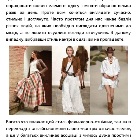
опрацювати кожен елемент одягу і міняти вбрання кілька
разів за день. Проте всім хочеться виглядати сучасно,
стильно і доглянуто. Часто протягом дня нас чекає безліч
різних подій, на яких необхідно виглядати одягненими до
місця, а не ловити осудливі погляди оточуючих. В даному
випадку, вибравши стиль кантрі в одязі, ви не прогадаєте.
Багато хто вважає цей стиль фольклорно-етнічних, так як в
перекладі з англійської мови слово «кантрі» означає «село»,
а це у багатьох викликає асоціації з чимось дуже простим і