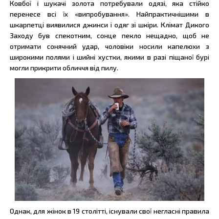
Ковбої і шукачі золота потребували одязі, яка стійко
перенесе всі їх «випробування». Найпрактичнішими в
шкарпетці виявилися джинси і одяг зі шкіри. Клімат Дикого
Заходу був спекотним, сонце пекло нещадно, щоб не
отримати сонячний удар, чоловіки носили капелюхи з
широкими полями і шийні хустки, якими в разі піщаної бурі
могли прикрити обличчя від пилу.
Однак, для жінок в 19 столітті, існували свої негласні правила