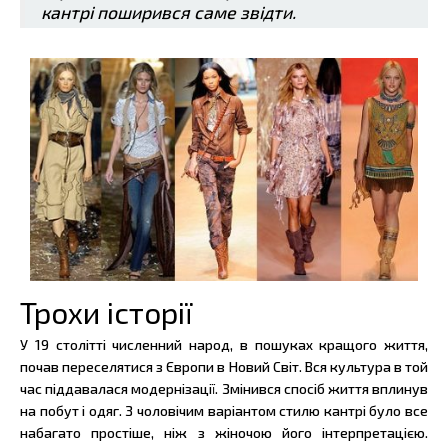
кантрі поширився саме звідти.
Трохи історії
У 19 столітті численний народ, в пошуках кращого життя,
почав переселятися з Європи в Новий Світ. Вся культура в той
час піддавалася модернізації. Змінився спосіб життя вплинув
на побут і одяг. З чоловічим варіантом стилю кантрі було все
набагато простіше, ніж з жіночою його інтерпретацією.