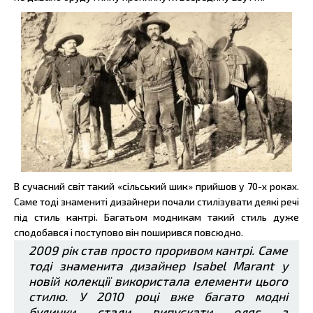
В сучасний світ такий «сільський шик» прийшов у 70-х роках.
Саме тоді знамениті дизайнери почали стилізувати деякі речі
під стиль кантрі. Багатьом модникам такий стиль дуже
сподобався і поступово він поширився повсюдно.
2009 рік став просто проривом кантрі. Саме
тоді знаменита дизайнер Isabel Marant у
новій колекції використала елементи цього
стилю. У 2010 році вже багато модні
будинки стали випускати одяг з