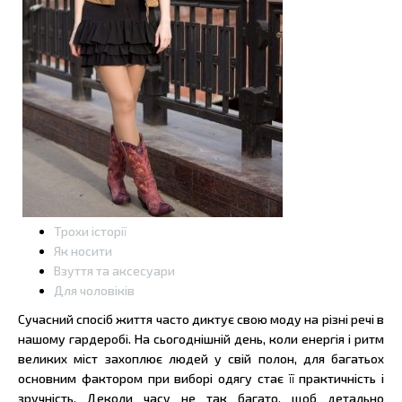
Трохи історії
Як носити
Взуття та аксесуари
Для чоловіків
Сучасний спосіб життя часто диктує свою моду на різні речі в
нашому гардеробі. На сьогоднішній день, коли енергія і ритм
великих міст захоплює людей у свій полон, для багатьох
основним фактором при виборі одягу стає її практичність і
зручність. Деколи часу не так багато, щоб детально