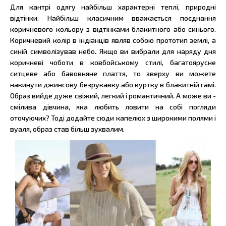
Для кантрі одягу найбільш характерні теплі, природні
відтінки. Найбільш класичним вважається поєднання
коричневого кольору з відтінками блакитного або синього.
Коричневий колір в індіанців являв собою прототип землі, а
синій символізував небо. Якщо ви вибрали для наряду дня
коричневі чоботи в ковбойському стилі, багатоярусне
ситцеве або бавовняне плаття, то зверху ви можете
накинути джинсову безрукавку або куртку в блакитній гамі.
Образ вийде дуже свіжий, легкий і романтичний. А може ви -
смілива дівчина, яка любить ловити на собі погляди
оточуючих? Тоді додайте сюди капелюх з широкими полями і
вуаля, образ став більш зухвалим.