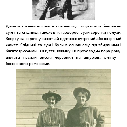
Дівчата і жінки носили в основному ситцеві або бавовняні
сукні та спідниці, також в їх гардеробі були сорочки і блузи.
Зверху на сорочку зазвичай вдягався хутряний або шкіряний
жакет. Спідниці та сукні були в основному призбираними і
багатоярусними. З взуття, взимку і в прохолодну пору року,
дівчата носили високі черевики на шнурівці, влітку -
босоніжки з ремінцями.