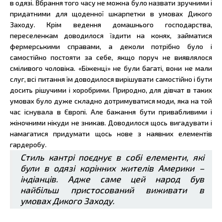
в одязі. Вбрання того часу не можна було назвати зручними і
придатними для щоденної шкарпетки в умовах Дикого
Заходу. Крім ведення домашнього господарства,
переселенкам доводилося їздити на конях, займатися
фермерськими справами, а деколи потрібно було і
самостійно постояти за себе, якщо поруч не виявлялося
сміливого чоловіка. «Біженці» не були багаті, вони не мали
слуг, всі питання їм доводилося вирішувати самостійно і бути
досить рішучими і хоробрими. Природно, для дівчат в таких
умовах було дуже складно дотримуватися моди, яка на той
час існувала в Європі. Але бажання бути привабливими і
жіночними нікуди не зникав. Доводилося щось вигадувати і
намагатися придумати щось нове з наявних елементів
гардеробу.
Стиль кантрі поєднує в собі елементи, які
були в одязі корінних жителів Америки –
індіанців. Адже саме цей народ був
найбільш пристосований виживати в
умовах Дикого Заходу.