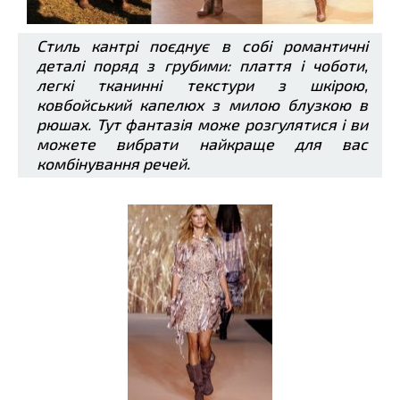
Стиль кантрі поєднує в собі романтичні
деталі поряд з грубими: плаття і чоботи,
легкі тканинні текстури з шкірою,
ковбойський капелюх з милою блузкою в
рюшах. Тут фантазія може розгулятися і ви
можете вибрати найкраще для вас
комбінування речей.