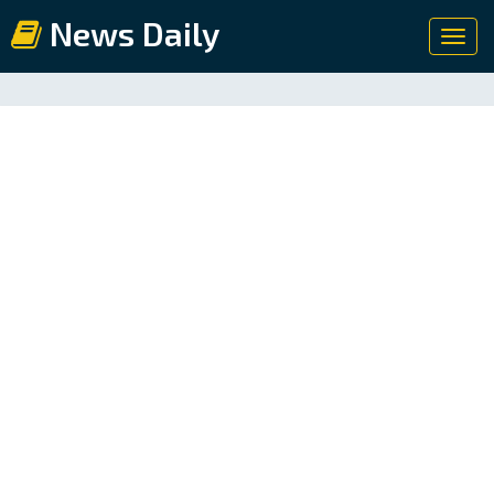
News Daily
Toggl
navig