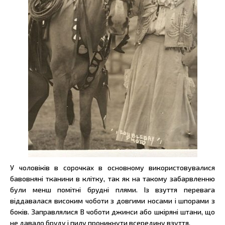
У чоловіків в сорочках в основному використовувалися
бавовняні тканини в клітку, так як на такому забарвленню
були менш помітні брудні плями. Із взуття перевага
віддавалася високим чоботи з довгими носами і шпорами з
боків. Заправлялися В чоботи джинси або шкіряні штани, що
не давало бруду і пилу проникнути всередину взуття.