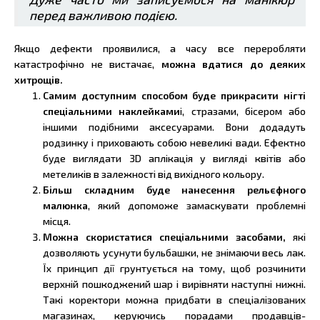
перед важливою подією.
Якщо дефекти проявилися, а часу все переробляти
катастрофічно не вистачає,
можна вдатися до деяких
хитрощів.
Самим доступним способом буде прикрасити нігті
спеціальними наклейками
і, стразами, бісером або
іншими подібними аксесуарами. Вони додадуть
родзинку і приховають собою невеликі вади. Ефектно
буде виглядати 3D аплікація у вигляді квітів або
метеликів в залежності від вихідного кольору.
Більш складним буде нанесення рельєфного
малюнка
, який допоможе замаскувати проблемні
місця.
Можна скористатися спеціальними засобами,
які
дозволяють усунути бульбашки, не знімаючи весь лак.
Їх принцип дії грунтується на тому, щоб розчинити
верхній пошкоджений шар і вирівняти наступні нижні.
Такі коректори можна придбати в спеціалізованих
магазинах, керуючись порадами продавців-