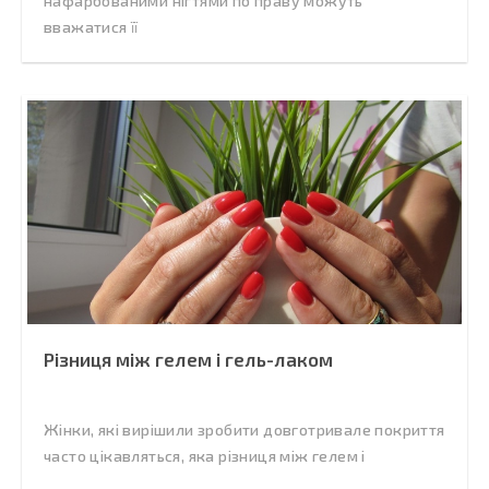
нафарбованими нігтями по праву можуть
вважатися її
Різниця між гелем і гель-лаком
Жінки, які вирішили зробити довготривале покриття
часто цікавляться, яка різниця між гелем і