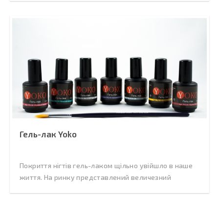
Гель-лак Yoko
Покриття нігтів гель-лаком щільно увійшло в наше
життя. На ринку представлений величезний