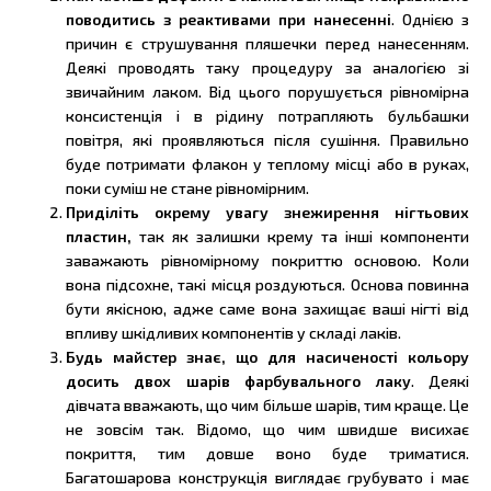
поводитись з реактивами при нанесенні
. Однією з
причин є струшування пляшечки перед нанесенням.
Деякі проводять таку процедуру за аналогією зі
звичайним лаком. Від цього порушується рівномірна
консистенція і в рідину потрапляють бульбашки
повітря, які проявляються після сушіння. Правильно
буде потримати флакон у теплому місці або в руках,
поки суміш не стане рівномірним.
Приділіть окрему увагу знежирення нігтьових
пластин,
так як залишки крему та інші компоненти
заважають рівномірному покриттю основою. Коли
вона підсохне, такі місця роздуються. Основа повинна
бути якісною, адже саме вона захищає ваші нігті від
впливу шкідливих компонентів у складі лаків.
Будь майстер знає, що для насиченості кольору
досить двох шарів фарбувального лаку
. Деякі
дівчата вважають, що чим більше шарів, тим краще. Це
не зовсім так. Відомо, що чим швидше висихає
покриття, тим довше воно буде триматися.
Багатошарова конструкція виглядає грубувато і має