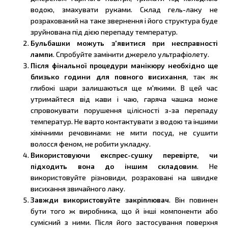
водою, змахувати руками. Склад гель-лаку не
розрахований на таке звернення і його структура буде
зруйнована під дією перепаду температур.
Бульбашки можуть з'явитися при несправності
лампи
. Спробуйте замінити джерело ультрафіолету.
Після фінальної процедури манікюру необхідно ще
близько години для повного висихання
, так як
глибокі шари залишаються ще м'якими. В цей час
утримайтеся від кави і чаю, гаряча чашка може
спровокувати порушення цілісності з-за перепаду
температур. Не варто контактувати з водою та іншими
хімічними речовинами: не мити посуд, не сушити
волосся феном, не робити укладку.
Використовуючи експрес-сушку перевірте, чи
підходить вона до іншим складовим
. Не
використовуйте різновиди, розраховані на швидке
висихання звичайного лаку.
Завжди використовуйте закріплювач
. Він повинен
бути того ж виробника, що й інші компоненти або
сумісний з ними. Після його застосування поверхня