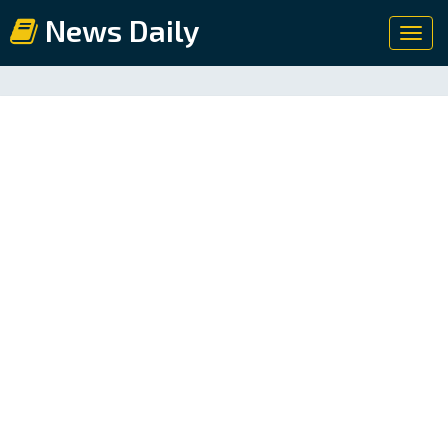
News Daily
Toggl
navig