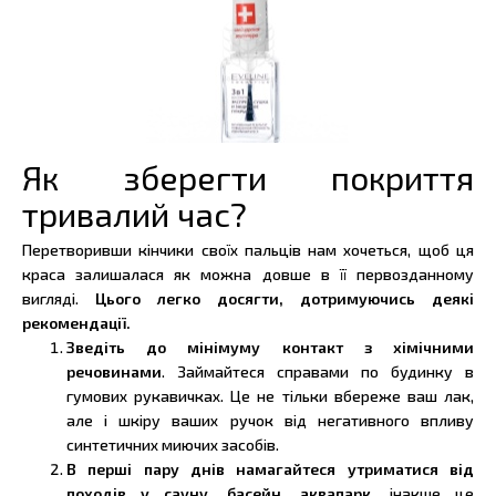
Як зберегти покриття
тривалий час?
Перетворивши кінчики своїх пальців нам хочеться, щоб ця
краса залишалася як можна довше в її первозданному
вигляді.
Цього легко досягти, дотримуючись деякі
рекомендації.
Зведіть до мінімуму контакт з хімічними
речовинами
. Займайтеся справами по будинку в
гумових рукавичках. Це не тільки вбереже ваш лак,
але і шкіру ваших ручок від негативного впливу
синтетичних миючих засобів.
В перші пару днів намагайтеся утриматися від
походів у сауну, басейн, аквапарк,
інакше це