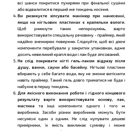
всі шанси покритися пухирями при фінальної сушінні
або відвалитися в перший же тиждень носіння.
Ви ризикуєте зіпсувати манікюр при нанесенні,
якщо на нігтьових пластинах є крапельки вологи
.
Щоб уникнути таких непорозумінь, варто
використовувати спеціальну речовину - праймер, який
надійно знежирює поверхню. Слідкуйте, щоб всі діючі
компоненти перебували у закритих упаковках, адже
досить невеликий краплі води і лак буде зіпсований.
Не слід покривати нігті гель-лаком відразу після
душу, ванни, сауни або басейну
. Нігтьові пластини
вбирають у себе багато води, яку не зможе витіснити
навіть праймер. Такий гель довго триматися не буде і
набухне в першу тиждень.
Для якісного виконання роботи і гідного кінцевого
результату варто використовувати основу, лак,
мастика
та інші компоненти одного і того ж
виробника. Засоби різних виробників можуть бути
несумісні один з одним. Не слід купувати дешеві
примірники, їх якість викликає сумніву і може