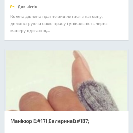
Для нігтів
Кожна дівчина прагне виділитися з натовпу,
демонструючи свою красу і унікальність через
манеру одягання,...
Манікюр &#171;Балерина&#187;