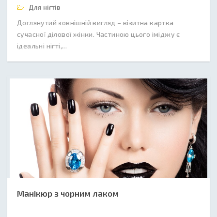
Для нігтів
Доглянутий зовнішній вигляд – візитна картка
сучасної ділової жінки. Частиною цього іміджу є
ідеальні нігті,...
Манікюр з чорним лаком