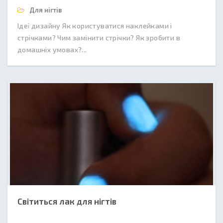
Для нігтів
Ідеї дизайну Як користуватися наклейками і
стрічками? Чим замінити стрічки? Як зробити в
домашніх умовах?...
Світиться лак для нігтів