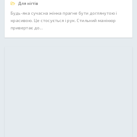
Для нігтів
Будь-яка сучасна жінка прагне бути доглянутою і
красивою. Це стосується і рук. Стильний манікюр
привертає до...