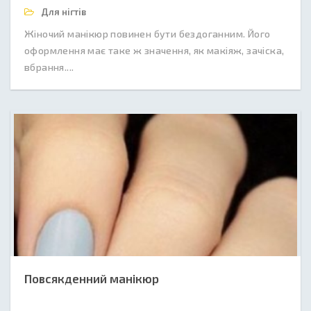
Для нігтів
Жіночий манікюр повинен бути бездоганним. Його
оформлення має таке ж значення, як макіяж, зачіска,
вбрання....
Повсякденний манікюр