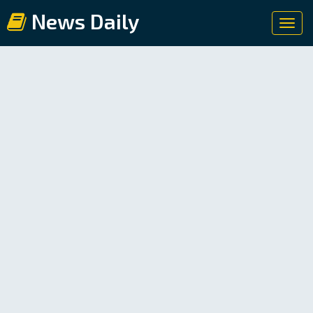
News Daily
Toggl
navig