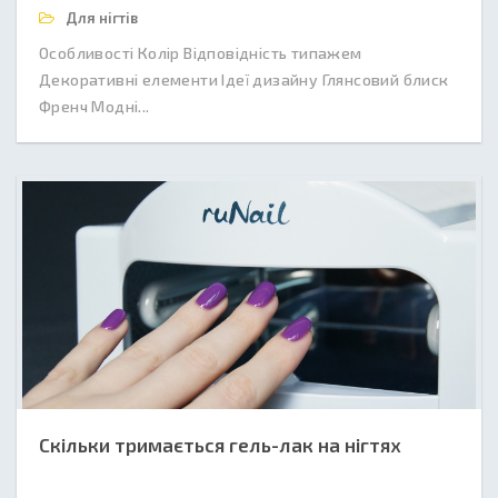
Для нігтів
Особливості Колір Відповідність типажем
Декоративні елементи Ідеї дизайну Глянсовий блиск
Френч Модні...
Скільки тримається гель-лак на нігтях