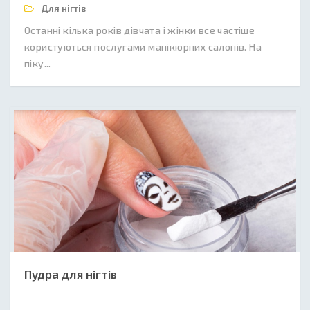
Для нігтів
Останні кілька років дівчата і жінки все частіше
користуються послугами манікюрних салонів. На
піку...
Пудра для нігтів