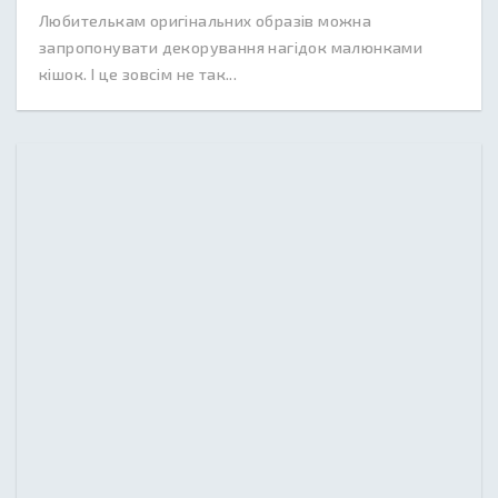
Любителькам оригінальних образів можна
запропонувати декорування нагідок малюнками
кішок. І це зовсім не так...