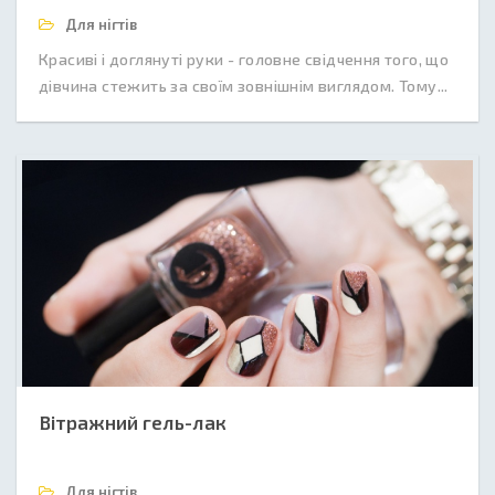
Для нігтів
Красиві і доглянуті руки - головне свідчення того, що
дівчина стежить за своїм зовнішнім виглядом. Тому...
Вітражний гель-лак
Для нігтів