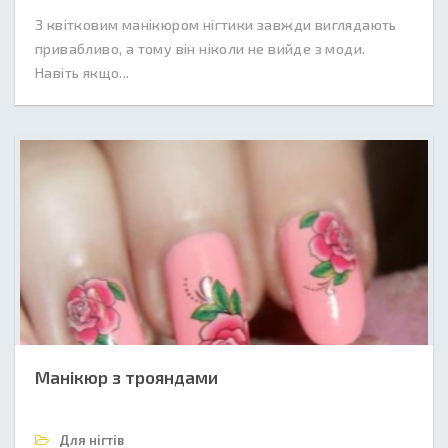
З квітковим манікюром нігтики завжди виглядають
привабливо, а тому він ніколи не вийде з моди.
Навіть якщо...
Манікюр з трояндами
Для нігтів