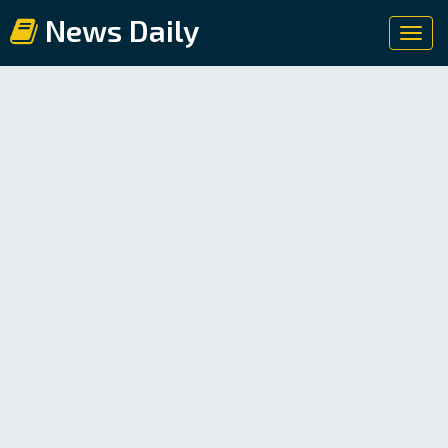
News Daily
Toggl
navig