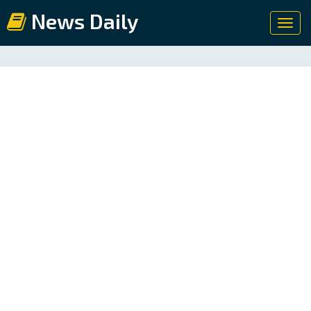
News Daily
Toggl
navig