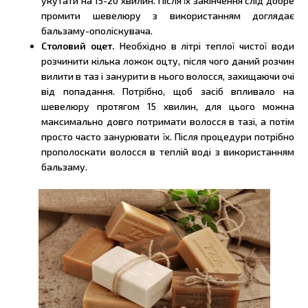
укутати на 15-20 хвилин. Після їх закінчення слід добре
промити шевелюру з використанням доглядає
бальзаму-ополіскувача.
Столовий оцет.
Необхідно в літрі теплої чистої води
розчинити кілька ложок оцту, після чого даний розчин
вилити в таз і занурити в нього волосся, захищаючи очі
від попадання. Потрібно, щоб засіб впливало на
шевелюру протягом 15 хвилин, для цього можна
максимально довго потримати волосся в тазі, а потім
просто часто занурювати їх. Після процедури потрібно
прополоскати волосся в теплій воді з використанням
бальзаму.