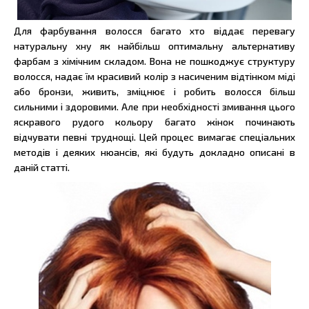
Для фарбування волосся багато хто віддає перевагу
натуральну хну як найбільш оптимальну альтернативу
фарбам з хімічним складом. Вона не пошкоджує структуру
волосся, надає їм красивий колір з насиченим відтінком міді
або бронзи, живить, зміцнює і робить волосся більш
сильними і здоровими. Але при необхідності змивання цього
яскравого рудого кольору багато жінок починають
відчувати певні труднощі. Цей процес вимагає спеціальних
методів і деяких нюансів, які будуть докладно описані в
даній статті.