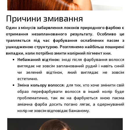
Причини змивання
Один з мінусів забарвлення локонів природного фарбою є
отримання незапланованого результату. Особливо це
трапляється під час фарбування ослаблених пасом з
ушкодженою структурою. Розглянемо найбільш поширені
випадки, коли потрібно змити колірний пігмент хни.
Небажаний відтінок:
іноді після фарбування волосся
виглядає не зовсім запланований рудий і навіть синій
чи зелений відтінок, який виглядає не зовсім
естетично.
Зміна кольору волосся:
для тих, хто хоче змінити свій
образ перефарбувати волосся в інший колір буде
проблематично, так як на фарбуються хною пасма
аміачна фарба досить погано лягає, а одержуваний
колір не зовсім відповідає бажаному.