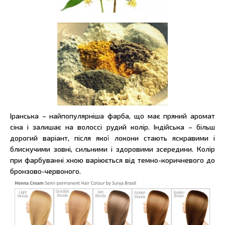
Іранська – найпопулярніша фарба, що має пряний аромат
сіна і залишає на волоссі рудий колір. Індійська – більш
дорогий варіант, після якої локони стають яскравими і
блискучими зовні, сильними і здоровими зсередини. Колір
при фарбуванні хною варіюється від темно-коричневого до
бронзово-червоного.