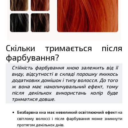
Скільки тримається після
фарбування?
Стійкість фарбування хною залежить від її
виду, відсутності в складі порошку якихось
додаткових домішок і типу волосся. До того
ж вона має накопичувальний ефект, тому
після декількох використань колір буде
триматися довше.
Безбарвна хна має невеликий освітлюючий ефект
на
світлому волоссі і після фарбування може зникнути
протягом декількох днів.