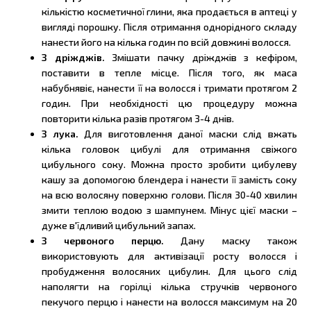
кількістю косметичної глини, яка продається в аптеці у
вигляді порошку. Після отримання однорідного складу
нанести його на кілька годин по всій довжині волосся.
З дріжджів.
Змішати пачку дріжджів з кефіром,
поставити в тепле місце. Після того, як маса
набубнявіє, нанести її на волосся і тримати протягом 2
годин. При необхідності цю процедуру можна
повторити кілька разів протягом 3-4 днів.
З лука.
Для виготовлення даної маски слід вжать
кілька головок цибулі для отримання свіжого
цибульного соку. Можна просто зробити цибулеву
кашу за допомогою блендера і нанести її замість соку
на всю волосяну поверхню голови. Після 30-40 хвилин
змити теплою водою з шампунем. Мінус цієї маски –
дуже в'їдливий цибульний запах.
З червоного перцю.
Дану маску також
використовують для активізації росту волосся і
пробудження волосяних цибулин. Для цього слід
наполягти на горілці кілька стручків червоного
пекучого перцю і нанести на волосся максимум на 20