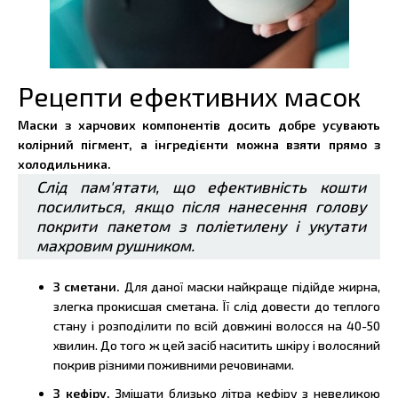
Рецепти ефективних масок
Маски з харчових компонентів досить добре усувають
колірний пігмент, а інгредієнти можна взяти прямо з
холодильника.
Слід пам'ятати, що ефективність кошти
посилиться, якщо після нанесення голову
покрити пакетом з поліетилену і укутати
махровим рушником.
З сметани.
Для даної маски найкраще підійде жирна,
злегка прокисшая сметана. Її слід довести до теплого
стану і розподілити по всій довжині волосся на 40-50
хвилин. До того ж цей засіб наситить шкіру і волосяний
покрив різними поживними речовинами.
З кефіру.
Змішати близько літра кефіру з невеликою