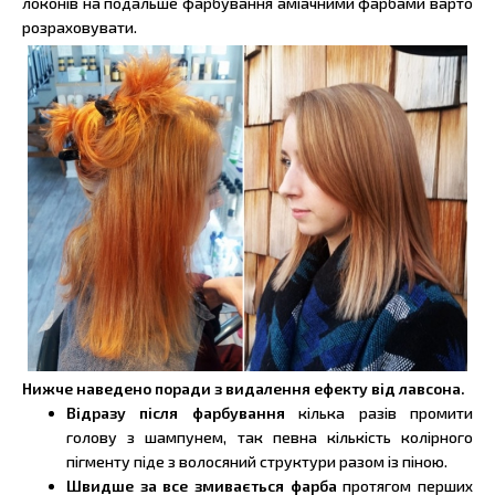
локонів на подальше фарбування аміачними фарбами варто
розраховувати.
Нижче наведено поради з видалення ефекту від лавсона.
Відразу після фарбування
кілька разів промити
голову з шампунем, так певна кількість колірного
пігменту піде з волосяний структури разом із піною.
Швидше за все змивається фарба
протягом перших