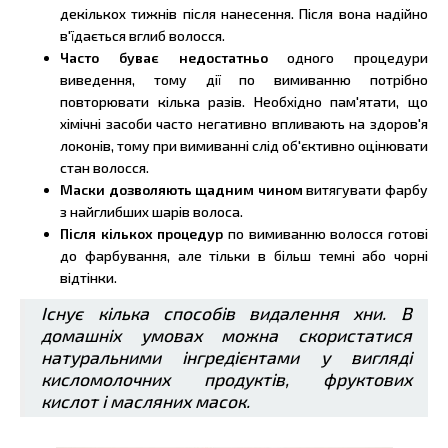
декількох тижнів після нанесення. Після вона надійно
в'їдається вглиб волосся.
Часто буває недостатньо
одного процедури
виведення, тому дії по вимиванню потрібно
повторювати кілька разів. Необхідно пам'ятати, що
хімічні засоби часто негативно впливають на здоров'я
локонів, тому при вимиванні слід об'єктивно оцінювати
стан волосся.
Маски дозволяють щадним чином
витягувати фарбу
з найглибших шарів волоса.
Після кількох процедур
по вимиванню волосся готові
до фарбування, але тільки в більш темні або чорні
відтінки.
Існує кілька способів видалення хни. В
домашніх умовах можна скористатися
натуральними інгредієнтами у вигляді
кисломолочних продуктів, фруктових
кислот і масляних масок.