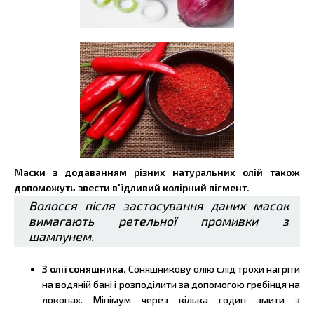
Маски з додаванням різних натуральних олій також
допоможуть звести в'їдливий колірний пігмент.
Волосся після застосування даних масок
вимагають ретельної промивки з
шампунем.
З олії соняшника.
Соняшникову олію слід трохи нагріти
на водяній бані і розподілити за допомогою гребінця на
локонах. Мінімум через кілька годин змити з