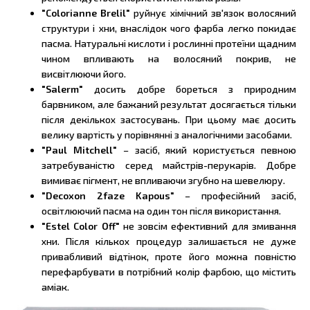
"Colorianne Brelil"
руйнує хімічний зв'язок волосяний
структури і хни, внаслідок чого фарба легко покидає
пасма. Натуральні кислоти і рослинні протеїни щадним
чином впливають на волосяний покрив, не
висвітлюючи його.
"Salerm"
досить добре бореться з природним
барвником, але бажаний результат досягається тільки
після декількох застосувань. При цьому має досить
велику вартість у порівнянні з аналогічними засобами.
"Paul Mitchell"
– засіб, який користується певною
затребуваністю серед майстрів-перукарів. Добре
вимиває пігмент, не впливаючи згубно на шевелюру.
"Decoxon 2faze Kapous"
– професійний засіб,
освітлюючий пасма на один тон після використання.
"Estel Color Off"
не зовсім ефективний для змивання
хни. Після кількох процедур залишається не дуже
привабливий відтінок, проте його можна повністю
перефарбувати в потрібний колір фарбою, що містить
аміак.