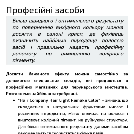
Професійні засоби
Більш швидкого і оптимального результату
по поверненню вихідного кольору можна
досягти в салоні краси, де фахівець
визначить найбільш підходяще волоссю
засіб і правильно надасть професійну
допомогу по вимиванню колірного
пігменту.
Досягти бажаного ефекту можна самостійно за
допомогою спеціальних складів, які продаються в
професійних магазинах для перукарського мистецтва.
Розглянемо найбільш затребувані.
"Hair Company Hair Light Remake Color"
– змивка, що
складається з натуральних фруктових кислот і
рослинних інгредієнтів, м'яко впливає на волосся і
виштовхує колірний пігмент, не руйнуючи структуру.
Для більш оптимального результату даними засобом
рекомендується скористатися кілька разів.