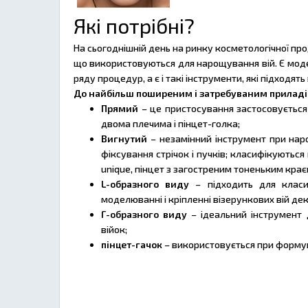
Які потрібні?
На сьогоднішній день на ринку косметологічної прод
що використовуються для нарощування вій. Є моде
ряду процедур, а є і такі інструменти, які підходять
До найбільш поширеним і затребуваним приладів
Прямий
– це пристосування застосовується 
двома плечима і пінцет-голка;
Вигнутий
– незамінний інструмент при наро
фіксування стрічок і пучків; класифікуються
unique, пінцет з загостреним тоненьким крає
L-образного виду
– підходить для класи
моделюванні і кріпленні візерункових вій де
Г-образного виду
– ідеальний інструмент
війок;
пінцет-гачок
– використовується при формув