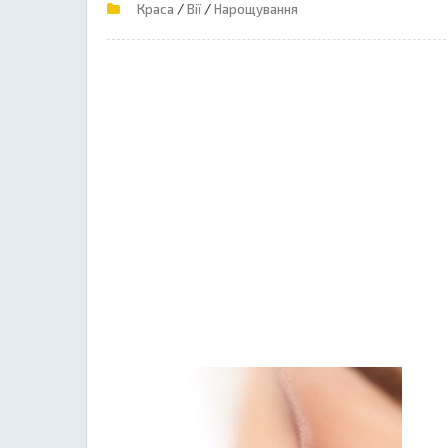
/
/
Краса
Вії
Нарощування