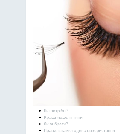
Які потрібні?
Кращі моделі і типи
Як вибрати?
Правильна методика використання