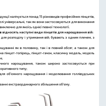
укції налічується понад 15 різновидів професійних пінцетів,
лі універсальні, так як вони застосовуються для виконання
 виключно для якоїсь однієї певної технології.
 відносять наступні види пінцетів для нарощування вій:
для розподілу і утримання вій; бувають з одним плечем, з
щуванні як в половину, так і в повний обсяг, а також для
 на пінцет-топірець, пінцет-гачок, класичну модель, модель
м;
чного нарощування, також широко застосовується при
коративного типу;
 для об'ємного нарощування і моделювання голлівудських
анні екстраординарного збільшення об'єму.