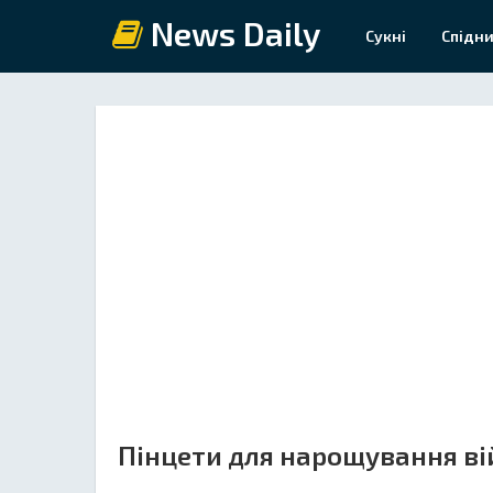
News Daily
Сукні
Спідни
Пінцети для нарощування ві