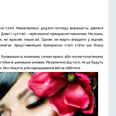
ної статі. Намагаючись додати погляду виразність, дівчата
овгі і густі вії – мрія кожної прекрасної панночки. На жаль,
як красиві пишні вії. Однак не варто впадати у відчай,
помагає представницям прекрасної статі стати ще більш
 буквально в кожному салоні краси або косметологічному
стійно в домашніх умовах. Незалежно від того, чи це будуть
, без пінцета для нарощування вій не обійтися.