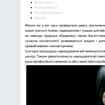
Як заточити?
Як випрямити?
Як стерилізувати?
Відгуки
Жіночі очі у всі часи привертали увагу протилеж
користуються тінями, підведенням і тушшю для вій. Д
не завжди природа обдаровує таким багатством, 
сучасна косметології розвивається щодня і до
привабливими і неповторними.
Сьогодні процедура нарощування вій виконується
центрі. Також дівчата можуть нарощувати вії само
руки професійного візажиста або самостійні спроби