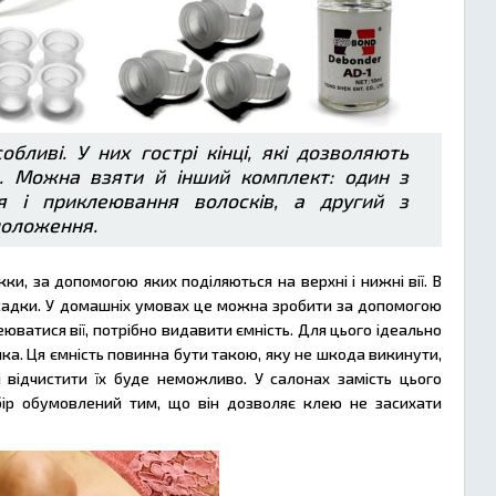
бливі. У них гострі кінці, які дозволяють
й. Можна взяти й інший комплект: один з
я і приклеювання волосків, а другий з
 положення.
, за допомогою яких поділяються на верхні і нижні вії. В
асадки. У домашніх умовах це можна зробити за допомогою
юватися вії, потрібно видавити ємність. Для цього ідеально
а. Ця ємність повинна бути такою, яку не шкода викинути,
 відчистити їх буде неможливо. У салонах замість цього
бір обумовлений тим, що він дозволяє клею не засихати