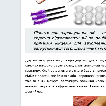
Пінцети для нарощування вій – осо
спритно підхоплювати вії по одні
прямими кінцями для захопленн
загнутими для того, щоб змінити їх
Другим інструментом для процедури будуть смужки
салонах використовують спеціальні силіконові н
пластиру. Клей, за допомогою якого будуть прикле
підійде пластикове блюдце або капронова кришечк
так як в ній можуть застигнути залишки клею і
використовується нефритовий камінь. Такий ви
довгий час.