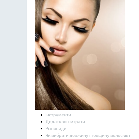
Інструменти
Додаткові витрати
Різновиди
Як вибрати довжину і товщину волосків?