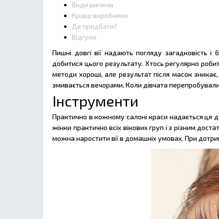
Види вигинів
Кращі виробники
Де придбати?
Відгуки
Пишні довгі вії надають погляду загадковість і 
добитися цього результату. Хтось регулярно робит
методи хороші, але результат після масок зникає
змивається вечорами. Коли дівчата перепробували 
Інструменти
Практично в кожному салоні краси надається ця д
жінки практично всіх вікових груп і з різним дос
можна наростити вії в домашніх умовах. При дотрим