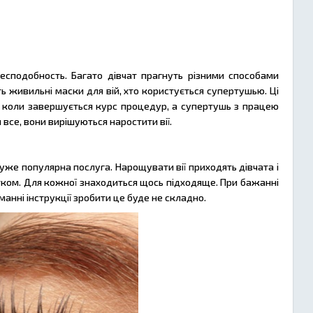
бесподобность. Багато дівчат прагнуть різними способами
ь живильні маски для вій, хто користується супертушью. Ці
, коли завершується курс процедур, а супертушь з працею
все, вони вирішуються наростити вії.
уже популярна послуга. Нарощувати вії приходять дівчата і
татком. Для кожної знаходиться щось підходяще. При бажанні
анні інструкції зробити це буде не складно.