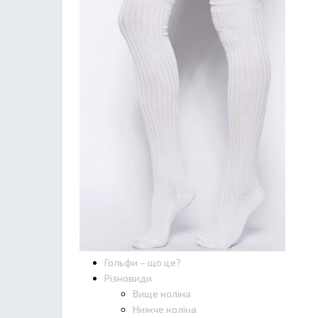
Гольфи – що це?
Різновиди
Вище коліна
Нижче коліна