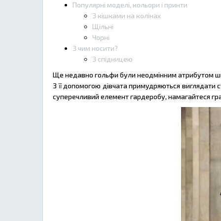
Популярні моделі, кольори і принти
З кішками на колінах
Щільні
Чорні
З чим носити?
З спідницею
Ще недавно гольфи були неодмінним атрибутом школ
З її допомогою дівчата примудряються виглядати с
суперечливий елемент гардеробу, намагайтеся гра