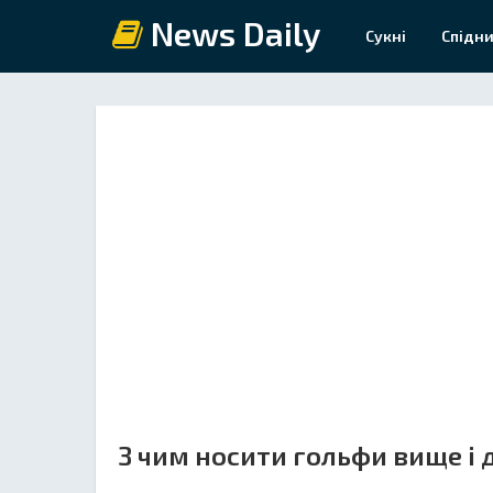
News Daily
Сукні
Спідни
З чим носити гольфи вище і 