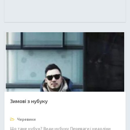
Зимові з нубуку
Черевики
Що таке нубук? Види нубуку Переваги і недоліки