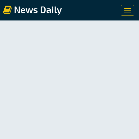
News Daily
Toggl
navig