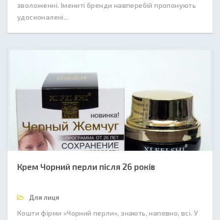
зволоженні. Імениті бренди навперебій пропонують
удосконалені...
Крем Чорний перли після 26 років
Для лиця
Кошти фірми «Чорний перли», знають, напевно, всі. У