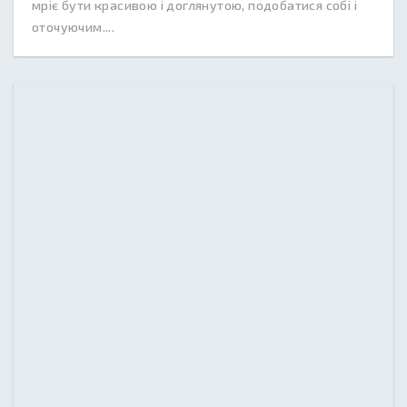
мріє бути красивою і доглянутою, подобатися собі і
оточуючим....