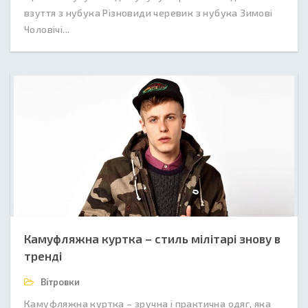
взуття з нубука Різновиди черевик з нубука Зимові
Чоловічі...
Камуфляжна куртка – стиль мілітарі знову в
тренді
Вітровки
Камуфляжна куртка – зручна і практична одяг, яка