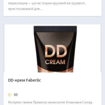
парасолька — це не тільки зручний інструмент,
пристосований для...
DD-крем Faberlic
BB
Колірна гамма Правила нанесення Упаковка Склад