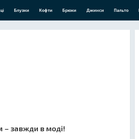
ці
Блузки
Кофти
Брюки
Джинси
Пальто
 – завжди в моді!