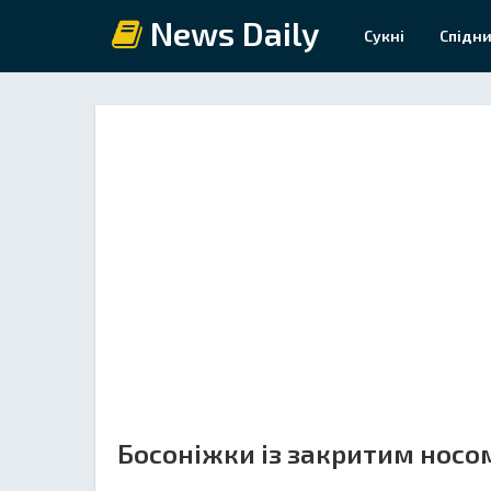
News Daily
Сукні
Спідни
Босоніжки із закритим носом