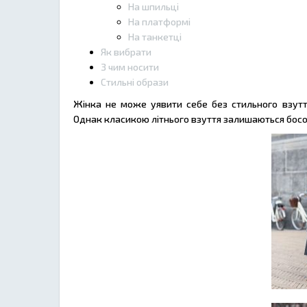
На шпильці
На платформі
На танкетці
Як вибрати
З чим носити
Стильні образи
Жінка не може уявити себе без стильного взуття.
Однак класикою літнього взуття залишаються босо