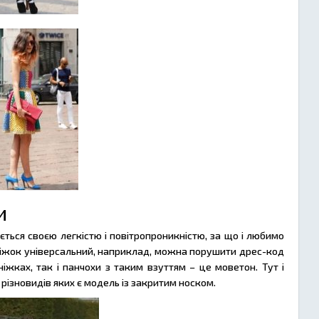
и
яється своєю легкістю і повітропроникністю, за що і любимо
ніжок універсальний, наприклад, можна порушити дрес-код
іжках, так і панчохи з таким взуттям – це моветон. Тут і
різновидів яких є модель із закритим носком.