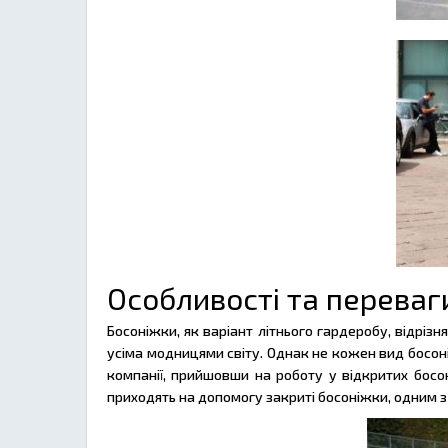
Особливості та переваг
Босоніжки, як варіант літнього гардеробу, відрізн
усіма модницями світу. Однак не кожен вид босо
компанії, прийшовши на роботу у відкритих босон
приходять на допомогу закриті босоніжки, одним з 