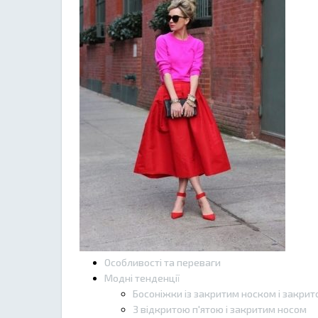
Особливості та переваги
Модні тенденції
Босоніжки із закритим носком і закрит
З відкритою п'ятою і закритим носом