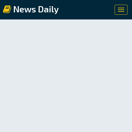
News Daily
Toggl
navig