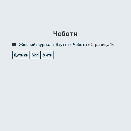
Чоботи
Жіночий журнал
»
Взуття
»
Чоботи
» Страница 14
Дутики
Уггі
Унти