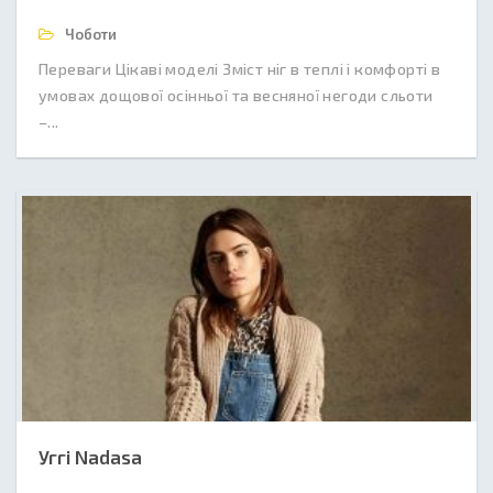
Чоботи
Переваги Цікаві моделі Зміст ніг в теплі і комфорті в
умовах дощової осінньої та весняної негоди сльоти
–...
Уггі Nadasa