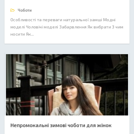
Чоботи
Особливості та переваги натуральної замші Модні
моделі Чоловічі моделі Забарвлення Як вибрати З чим
носити Як...
Непромокальні зимові чоботи для жінок