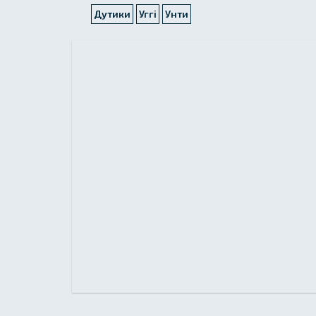
Дутики
Уггі
Унти