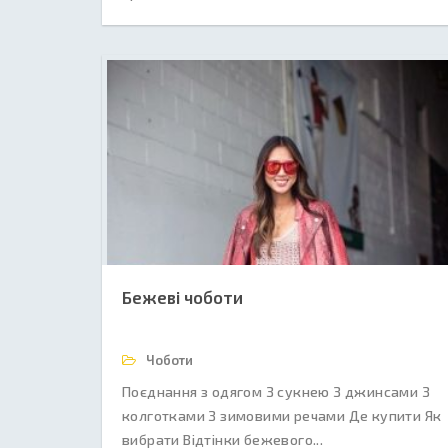
Бежеві чоботи
Чоботи
Поєднання з одягом З сукнею З джинсами З
колготками З зимовими речами Де купити Як
вибрати Відтінки бежевого...