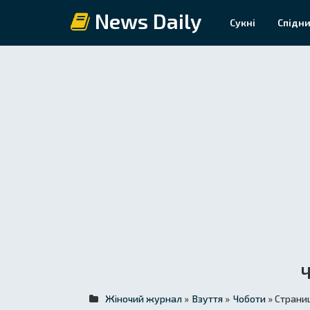
News Daily
Сукні
Спідни
Жіночий журнал
»
Взуття
»
Чоботи
» Страни