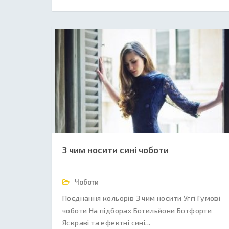
З чим носити сині чоботи
Чоботи
Поєднання кольорів З чим носити Уггі Гумові
чоботи На підборах Ботильйони Ботфорти
Яскраві та ефектні сині...