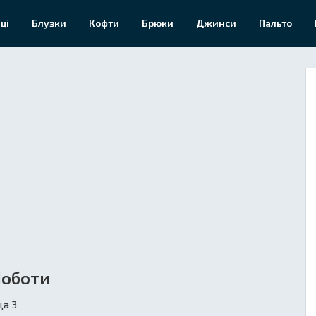
ці
Блузки
Кофти
Брюки
Джинси
Пальто
Чоботи
ца 3