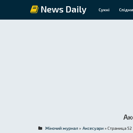
News Daily
Сукні
Спідни
Ак
Жіночий журнал
»
Аксесуари
» Страница 52