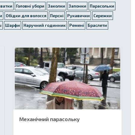
аватки
Головні убори
Заколки
Запонки
Парасольки
и
Обідки для волосся
Персні
Рукавички
Сережки
ы
Шарфи
Наручний годинник
Ремені
Браслети
Механічний парасольку