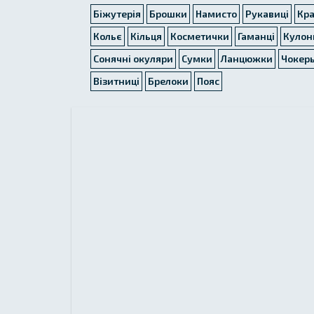
Біжутерія
Брошки
Намисто
Рукавиці
Кр
Кольє
Кільця
Косметички
Гаманці
Кулон
Сонячні окуляри
Сумки
Ланцюжки
Чокер
Візитниці
Брелоки
Пояс