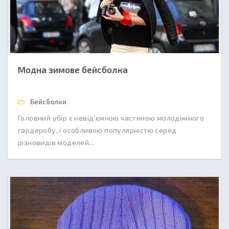
Модна зимове бейсболка
Бейсболки
Головний убір є невід'ємною частиною молодіжного
гардеробу, і особливою популярністю серед
різновидів моделей...