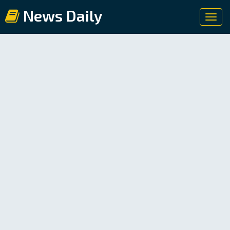
News Daily
Toggl
navig