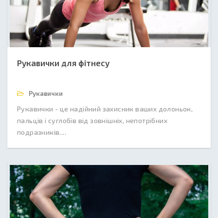
Рукавички для фітнесу
Рукавички
Рукавички - це надійний захисник ваших долоньок,
пальців і суглобів від зовнішніх, непотрібних
подразників....