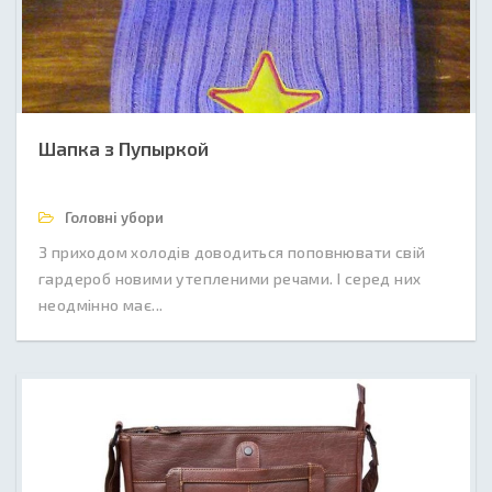
Шапка з Пупыркой
Головні убори
З приходом холодів доводиться поповнювати свій
гардероб новими утепленими речами. І серед них
неодмінно має...