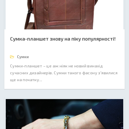
Сумка-планшет знову на піку популярності!
Сумки
Сумки-планшет – це аж ніяк не новий винахід
сучасних дизайнерів. Сумки такого фасону з'явилися
ще на початку...