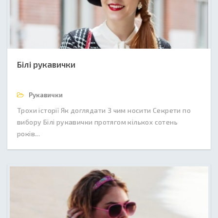
Білі рукавички
Рукавички
Трохи історії Як доглядати З чим носити Секрети по
вибору Білі рукавички протягом кількох сотень
років...