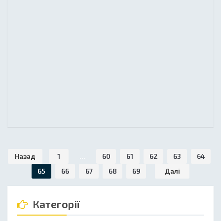
Назад
1
...
60
61
62
63
64
65
66
67
68
69
Далі
Категорії