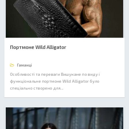
Портмоне Wild Alligator
Гаманці
Особливості та переваги Вишукане по виду і
функціональне портмоне Wild Alligator було
спеціально створено для...