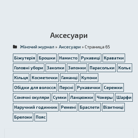
Аксесуари
Жіночий журнал
»
Аксесуари
» Страница 65
Біжутерія
Брошки
Намисто
Рукавиці
Краватки
Головні убори
Заколки
Запонки
Парасольки
Кольє
Кільця
Косметички
Гаманці
Кулони
Обідки для волосся
Персні
Рукавички
Сережки
Сонячні окуляри
Сумки
Ланцюжки
Чокеры
Шарфи
Наручний годинник
Ремені
Браслети
Візитниці
Брелоки
Пояс