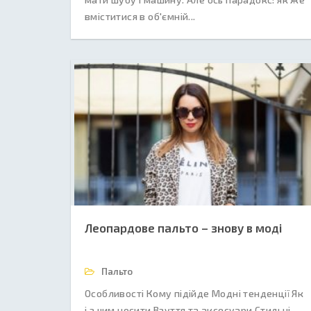
вміститися в об'ємній...
Леопардове пальто – знову в моді
Пальто
Особливості Кому підійде Модні тенденції Як
і з чим носити Взуття та аксесуари Стильні