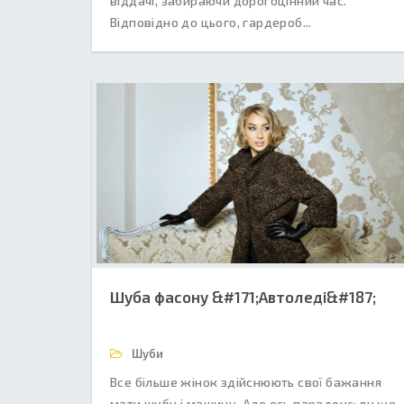
віддачі, забираючи дорогоцінний час.
Відповідно до цього, гардероб...
Шуба фасону &#171;Автоледі&#187;
Шуби
Все більше жінок здійснюють свої бажання
мати шубу і машину. Але ось парадокс: як же