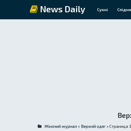
News Daily
Сукні
Спідни
Вер
Жіночий журнал
»
Верхній одяг
» Страница 