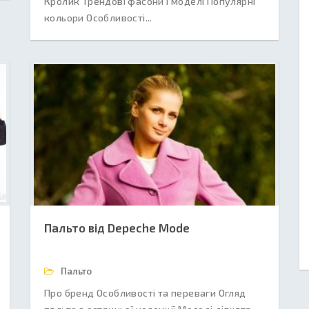
Кролик Трендові фасони і моделі Популярні
кольори Особливості...
Пальто від Depeche Mode
Пальто
Про бренд Особливості та переваги Огляд