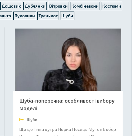
Дощовик
Дублянки
Вітровки
Комбінезони
Костюми
альто
Пуховики
Тренчкот
Шуби
Шуба-поперечка: особливості вибору
моделі
Шуби
Що це Типи хутра Норка Песець Мутон Бобер