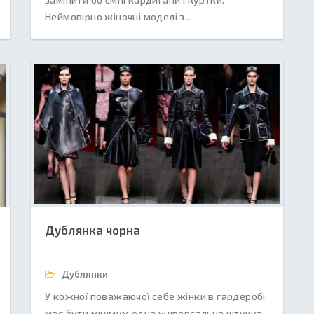
Неймовірно жіночні моделі з...
Дублянка чорна
Дублянки
У кожної поважаючої себе жінки в гардеробі
має бути мінімум одна універсальна штучка.