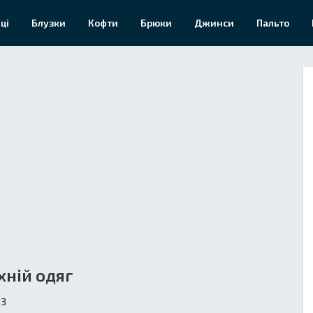
ці
Блузки
Кофти
Брюки
Джинси
Пальто
хній одяг
33