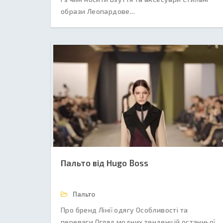
образи Леопардове...
Пальто від Hugo Boss
Пальто
Про бренд Лінії одягу Особливості та
переваги Огляд модних тенденцій останньої