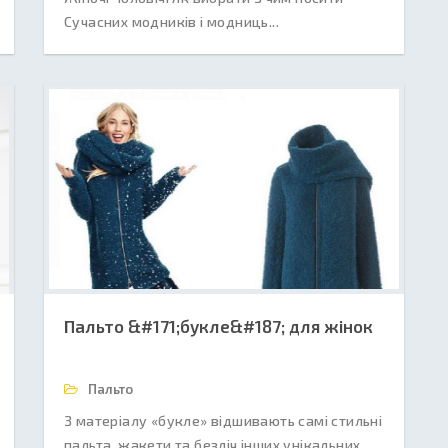
Сучасних модників і модниць...
Пальто &#171;букле&#187; для жінок
Пальто
З матеріалу «букле» відшивають самі стильні
пальта, жакети та безліч інших унікальних