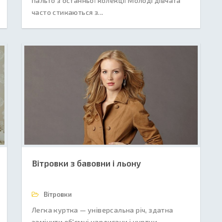
пальто з останньої колекції Молоді дівчата
часто стикаються з...
Вітровки з бавовни і льону
Вітровки
Легка куртка — універсальна річ, здатна
замінити об'ємні кардигани і куртки.