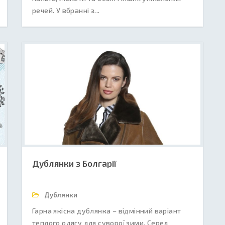
речей. У вбранні з...
Дублянки з Болгарії
Дублянки
Гарна якісна дублянка – відмінний варіант
теплого одягу для суворої зими. Серед