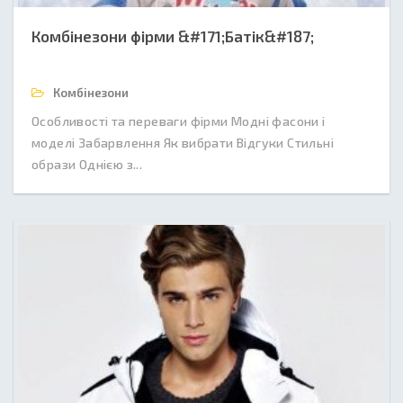
Комбінезони фірми &#171;Батік&#187;
Комбінезони
Особливості та переваги фірми Модні фасони і
моделі Забарвлення Як вибрати Відгуки Стильні
образи Однією з...