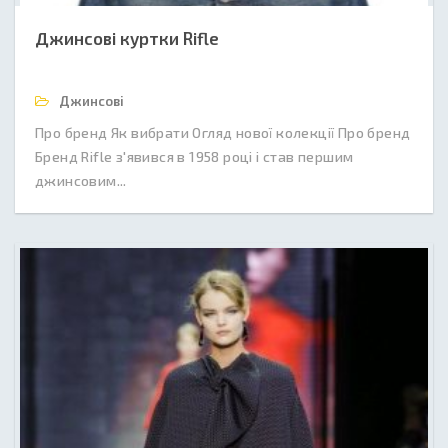
Джинсові куртки Rifle
Джинсові
Про бренд Як вибрати Огляд нової колекції Про бренд
Бренд Rifle з'явився в 1958 році і став першим
джинсовим...