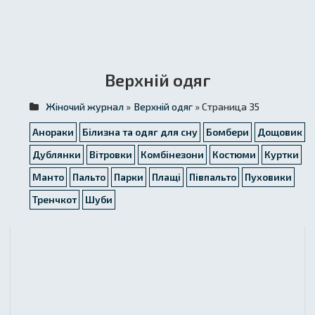
Верхній одяг
Жіночий журнал
»
Верхній одяг
» Страница 35
Анораки
Білизна та одяг для сну
Бомбери
Дощовик
Дублянки
Вітровки
Комбінезони
Костюми
Куртки
Манто
Пальто
Парки
Плащі
Півпальто
Пуховики
Тренчкот
Шуби