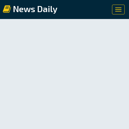
News Daily
Toggl
navig