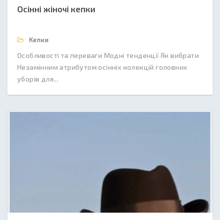
Осінні жіночі кепки
Кепки
Особливості та переваги Модні тенденції Як вибрати
Незамінним атрибутом осінніх колекцій головних
уборів для...