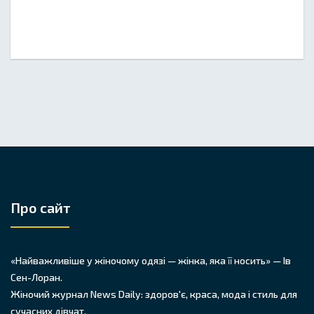
Про сайт
«Найважливіше у жіночому одязі — жінка, яка її носить» — Ів
Сен-Лоран.
Жіночий журнал News Daily: здоров'є, краса, мода і стиль для
сучасних дівчат.