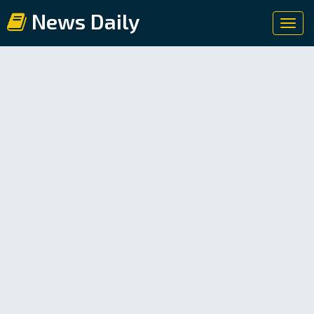
News Daily
Toggl
navig