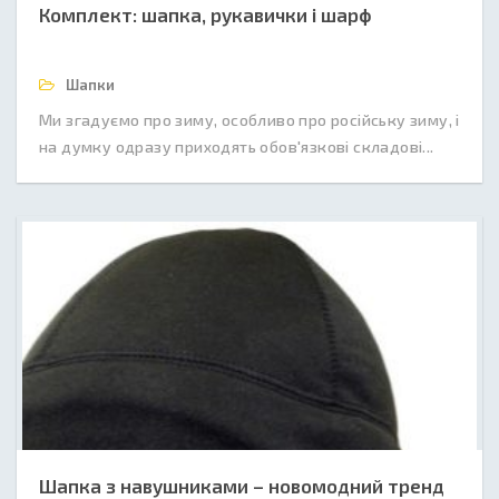
Комплект: шапка, рукавички і шарф
Шапки
Ми згадуємо про зиму, особливо про російську зиму, і
на думку одразу приходять обов'язкові складові...
Шапка з навушниками – новомодний тренд