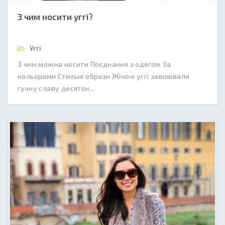
З чим носити уггі?
Уггі
З чим можна носити Поєднання з одягом За
кольорами Стильні образи Жіночі уггі завоювали
гучну славу десяток...