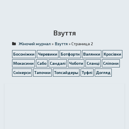
Взуття
Жіночий журнал
»
Взуття
» Страница 2
Босоніжки
Черевики
Ботфорти
Валянки
Кросівки
Мокасини
Сабо
Сандалі
Чоботи
Сланці
Сліпони
Снікерси
Тапочки
Топсайдеры
Туфлі
Догляд