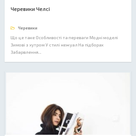
Черевики Челсі
Черевики
Що це таке Особливості та переваги Модні моделі
Зимові з хутром У стилі кежуал На підборах
Забарвлення...