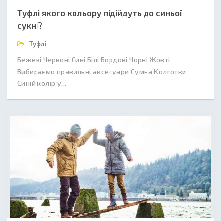
Туфлі якого кольору підійдуть до синьої
сукні?
Туфлі
Бежеві Червоні Сині Білі Бордові Чорні Жовті
Вибираємо правильні аксесуари Сумка Колготки
Синій колір у...