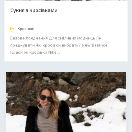
Сукня з кросівками
Кросівки
Базове поєднання Для сміливих модниць Як
поєднувати Які кросівки вибрати? New Balance
Класичні кросівки Nike...