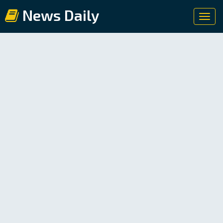
News Daily
Toggl
navig