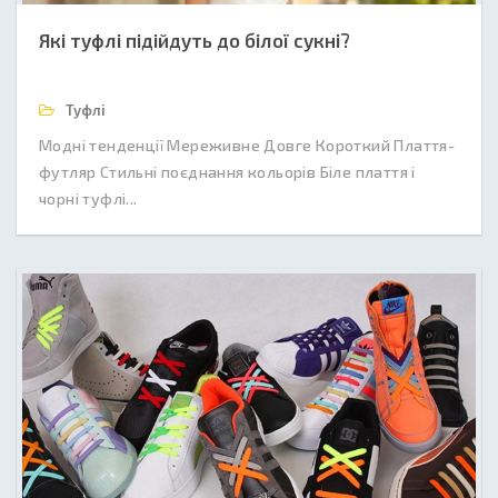
Які туфлі підійдуть до білої сукні?
Туфлі
Модні тенденції Мереживне Довге Короткий Плаття-
футляр Стильні поєднання кольорів Біле плаття і
чорні туфлі...